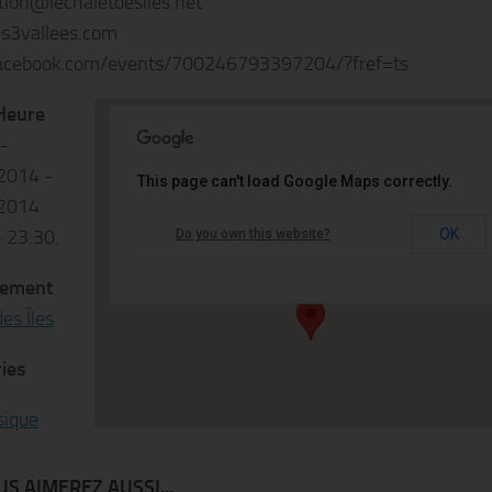
tion@lechaletdesiles.net
s3vallees.com
cebook.com/events/700246793397204/?fref=ts
Heure
 -
Chalet des Îles
2014 -
This page can't load Google Maps correctly.
2014
Lac Inférieur du Bois de Boulogne Porte de la
- 23.30.
OK
Do you own this website?
Muette - 75016 Paris
Événements
ement
es Îles
ies
ique
S AIMEREZ AUSSI...