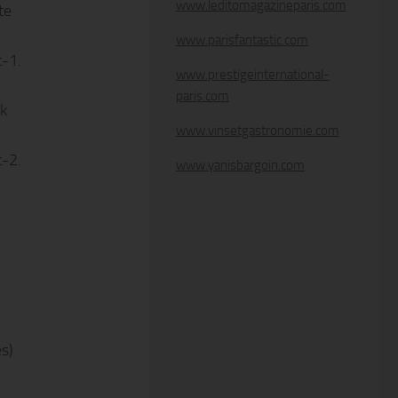
www.leditomagazineparis.com
te
www.parisfantastic.com
t-1.
www.prestigeinternational-
paris.com
ck
www.vinsetgastronomie.com
t-2.
www.yanisbargoin.com
es)