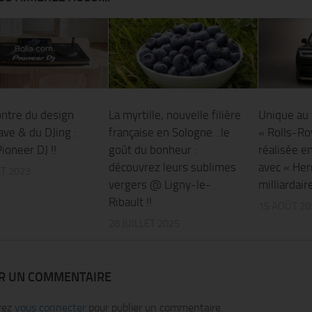
ontre du design
La myrtille, nouvelle filière
Unique au 
ave & du DJing :
française en Sologne…le
« Rolls-R
Pioneer DJ !!
goût du bonheur :
réalisée en
découvrez leurs sublimes
avec « Her
ET 2023
vergers @ Ligny-le-
milliardair
Ribault !!
15 AOÛT 20
28 JUILLET 2025
ER UN COMMENTAIRE
vez
vous connecter
pour publier un commentaire.