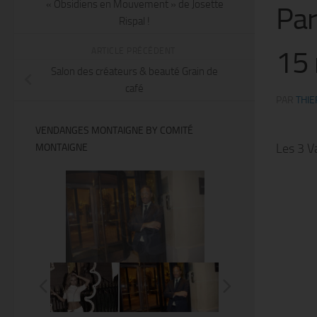
« Obsidiens en Mouvement » de Josette
Par
Rispal !
15 
ARTICLE PRÉCÉDENT
Salon des créateurs & beauté Grain de
café
PAR
THIE
VENDANGES MONTAIGNE BY COMITÉ
Les 3 Va
MONTAIGNE
@Thierry Ker