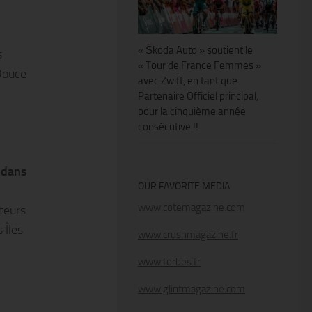
« Škoda Auto » soutient le
s
« Tour de France Femmes »
 Douce
avec Zwift, en tant que
Partenaire Officiel principal,
pour la cinquième année
consécutive !!
s dans
OUR FAVORITE MEDIA
www.cotemagazine.com
teurs
 Îles
www.crushmagazine.fr
www.forbes.fr
www.glintmagazine.com