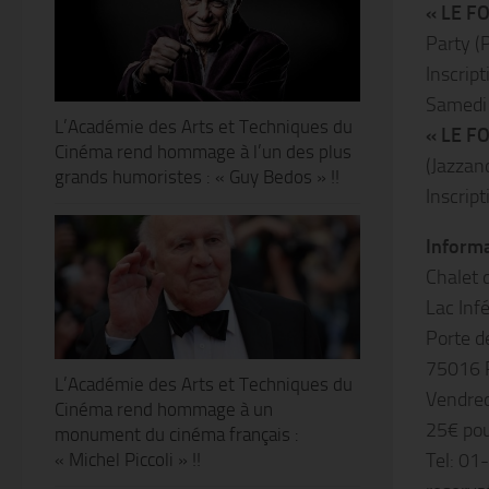
« LE F
Party (
Inscrip
Samedi
L’Académie des Arts et Techniques du
« LE F
Cinéma rend hommage à l’un des plus
(Jazzan
grands humoristes : « Guy Bedos » !!
Inscrip
Informa
Chalet d
Lac Inf
Porte d
75016 
L’Académie des Arts et Techniques du
Vendred
Cinéma rend hommage à un
25€ pou
monument du cinéma français :
« Michel Piccoli » !!
Tel: 0