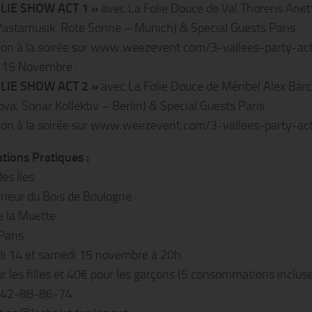
OLIE SHOW ACT 1 »
avec La Folie Douce de Val Thorens Anet
Pastamusik, Rote Sonne – Munich) & Special Guests Paris
tion à la soirée sur www.weezevent.com/3-vallees-party-ac
 15 Novembre :
OLIE SHOW ACT 2 »
avec La Folie Douce de Méribel Alex Bar
ova, Sonar Kollektiv – Berlin) & Special Guests Paris
tion à la soirée sur www.weezevent.com/3-vallees-party-ac
tions Pratiques :
es Îles
érieur du Bois de Boulogne
e la Muette
Paris
i 14 et samedi 15 novembre à 20h
r les filles et 40€ pour les garçons (5 consommations inclus
1-42-88-86-74