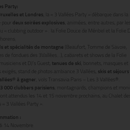
es Party:
ruxelles et Londres
, la « 3 Vallées Party » débarque dans la
e pour
deux soirées explosives
, animées, entre autres, par le
u « clubbing outdoor » : la Folie Douce de Méribel et la Folie
Thorens.
ls et spécialités de montagne
(Beaufort, Tomme de Savoie,
es de fondues des 3Vallées…), cabarets et shows de la Folie
musiciens et DJ’s Guest,
tenues de ski
, bonnets, masques et
s exigés, stand de photos ambiance 3 Vallées,
skis et séjour
allées® à gagner
, vols Transavia Paris – Les 3 Vallées®.
3 000 clubbers parisiens
, montagnards, champions et moni
 sont attendus les 14 et 15 novembre prochains, au Chalet des
 « 3 Vallées Party ».
mmation :
di 14 Novembre: