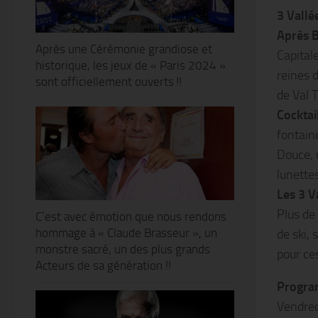
3 Vallé
Après B
Après une Cérémonie grandiose et
Capital
historique, les jeux de « Paris 2024 »
reines d
sont officiellement ouverts !!
de Val 
Cocktai
fontain
Douce, 
lunette
Les 3 V
Plus de
C’est avec émotion que nous rendons
hommage à « Claude Brasseur », un
de ski,
monstre sacré, un des plus grands
pour ces
Acteurs de sa génération !!
Progra
Vendre