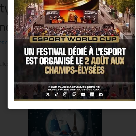
ty » in Paris, vendredi 14 
novembre 2014 !
RRY KER
· PUBLIÉ
14 NOVEMBRE 2014
· MIS À JOUR
3 NOVEMBRE 2014
llées® enneiges le chalet des îles de Paris !