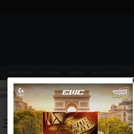
Resto/Hôtel
Interview
Agenda
Nous y étions…
ALLÉES PRÉSENTENT « 3 VALLÉES PARTY » IN PARIS, VENDREDI
RE 2014 !
 3 Vallées présentent « 3 V