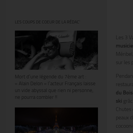
LES COUPS DE COEUR DE LA RÉDAC’
Les 3 V
musicie
Méribel
sur les
Pendant 
Mort d’une légende du 7ème art :
« Alain Delon » l’acteur Français laisse
restaur
un vide abyssal que rien ni personne,
du Boi
ne pourra combler !!
ski
grâc
Chutes d
peaux d
cocooni