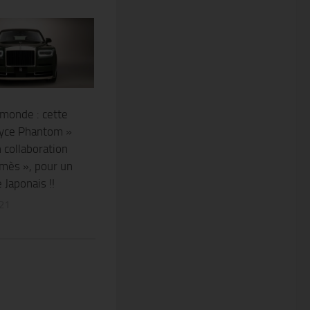
monde : cette
oyce Phantom »
 collaboration
mès », pour un
e Japonais !!
21