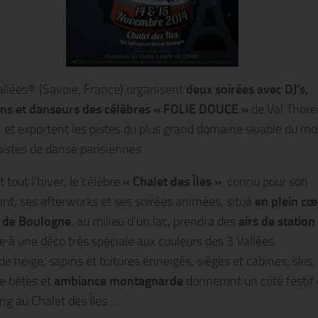
allées® (Savoie, France) organisent
deux soirées avec DJ’s,
ns et danseurs des célèbres « FOLIE DOUCE »
de Val Thore
, et exportent les pistes du plus grand domaine skiable du m
 pistes de danse parisiennes
tout l’hiver, le célèbre
« Chalet des Îles »
, connu pour son
ant, ses afterworks et ses soirées animées, situé
en plein cœ
s de Boulogne
, au milieu d’un lac, prendra des
airs de station
e à une déco très spéciale aux couleurs des 3 Vallées.
e neige, sapins et toitures enneigés, sièges et cabines, skis,
e bêtes et
ambiance montagnarde
donneront un côté festif 
ng au Chalet des Îles…