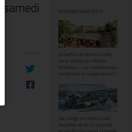
et samedi
NOS BONS PLANS RESTO
PARTAGER
Un parfum de Riviera souffle
sur le rooftop du « Molitor
MGallery » : une croisière entre
ciel de Paris et rivages du Sud !!
Elle a érigé son hôtel au pied
des pistes de ski, il y a plus de
50 ans @ Courchevel. La famille