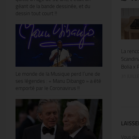
géant de la bande dessinée, et du
dessin tout court !!
La renc
Scandin
Bolia x 
Le monde de la Musique perd l’une de
31 JUILL
ses légendes : « Manu Dibango » a été
emporté par le Coronavirus !!
LAISS
Vous de