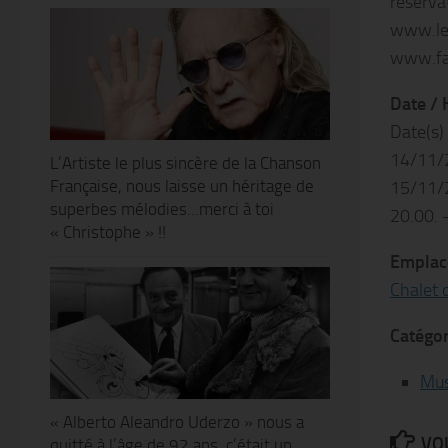
reserva
www.le
www.fa
Date / 
Date(s)
14/11/
L’Artiste le plus sincère de la Chanson
Française, nous laisse un héritage de
15/11/
superbes mélodies…merci à toi
20.00. 
« Christophe » !!
Emplac
Chalet d
Catégor
Mus
« Alberto Aleandro Uderzo » nous a
VOU
quitté à l’âge de 92 ans, c’était un