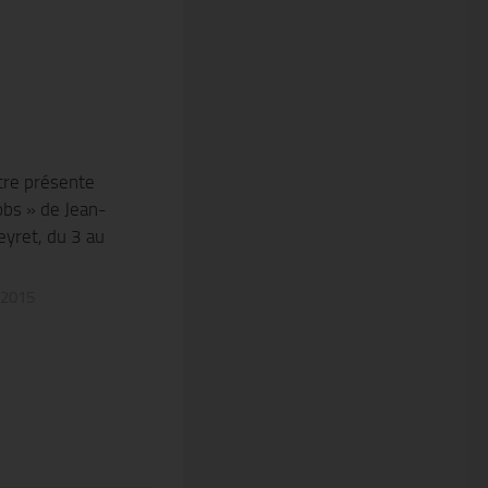
0
tre présente
obs » de Jean-
eyret, du 3 au
 2015