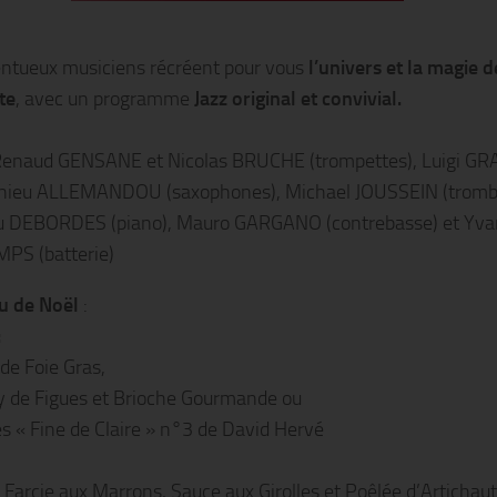
entueux musiciens récréent pour vous
l’univers et la magie d
te
, avec un programme
Jazz original et convivial.
enaud GENSANE et Nicolas BRUCHE (trompettes), Luigi G
thieu ALLEMANDOU (saxophones), Michael JOUSSEIN (tromb
u DEBORDES (piano), Mauro GARGANO (contrebasse) et Yva
PS (batterie)
u de Noël
:
:
de Foie Gras,
 de Figues et Brioche Gourmande ou
es « Fine de Claire » n°3 de David Hervé
 Farcie aux Marrons, Sauce aux Girolles et Poêlée d’Artichau