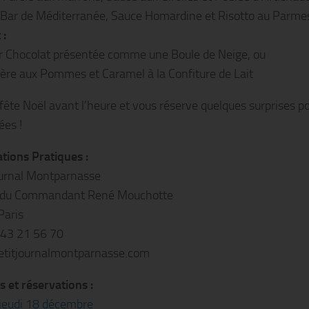
e Bar de Méditerranée, Sauce Homardine et Risotto au Parm
 :
 Chocolat présentée comme une Boule de Neige, ou
re aux Pommes et Caramel à la Confiture de Lait
fête Noël avant l’heure et vous réserve quelques surprises p
ées !
tions Pratiques :
ournal Montparnasse
 du Commandant René Mouchotte
Paris
1 43 21 56 70
titjournalmontparnasse.com
s et réservations :
jeudi 18 décembre