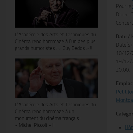
Pour le
Dîner-C
Concer
L’Académie des Arts et Techniques du
Date / 
Cinéma rend hommage à l’un des plus
Date(s)
grands humoristes : « Guy Bedos » !!
18/12/
19/12/
20.00.
Emplac
Petit Jo
Montpa
L’Académie des Arts et Techniques du
Cinéma rend hommage à un
Catégor
monument du cinéma français :
« Michel Piccoli » !!
Hôt