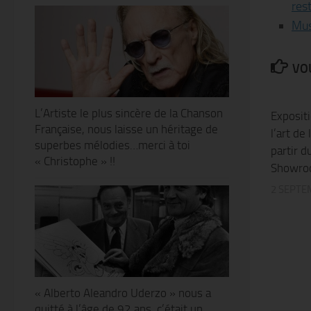
res
Mus
VOU
L’Artiste le plus sincère de la Chanson
Exposit
Française, nous laisse un héritage de
l’art de
superbes mélodies…merci à toi
partir 
« Christophe » !!
Showroo
2 SEPTE
« Alberto Aleandro Uderzo » nous a
quitté à l’âge de 92 ans, c’était un