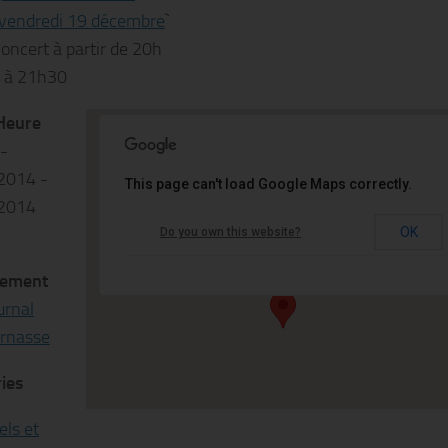
vendredi 19 décembre
`
oncert à partir de 20h
t à 21h30
Heure
 -
Petit Journal Montparnasse
2014 -
This page can't load Google Maps correctly.
2014
13 Rue du Commandant René Mouchotte -
OK
Do you own this website?
75014 Paris
Événements
ement
urnal
rnasse
ies
els et