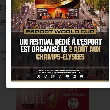
z » les jeudi 18 & vendredi 
embre prochain
RRY KER
· PUBLIÉ
18 DÉCEMBRE 2014
· MIS À JOUR
10 DÉCEMBRE 2014
stre résident
du Petit Journal Montparnasse vous propose d
 consécutives autour des
grands thèmes de Noël !