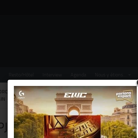
Resto/Hôtel
Interview
Agenda
Nous y étions…
ORCHESTRA FÊTE NOËL « VERSION JAZZ » LES JEUDI 18 & VEN
IN
PJM Orchestra fête Noël « 