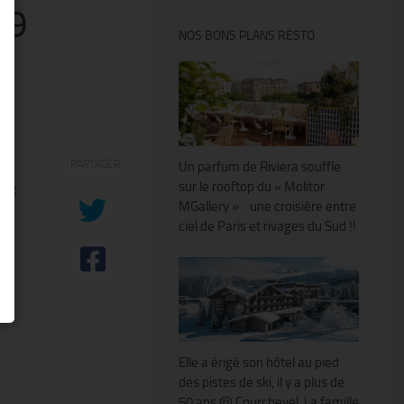
19
NOS BONS PLANS RESTO
PARTAGER
Un parfum de Riviera souffle
sur le rooftop du « Molitor
eux
MGallery » : une croisière entre
ciel de Paris et rivages du Sud !!
Elle a érigé son hôtel au pied
des pistes de ski, il y a plus de
50 ans @ Courchevel. La famille