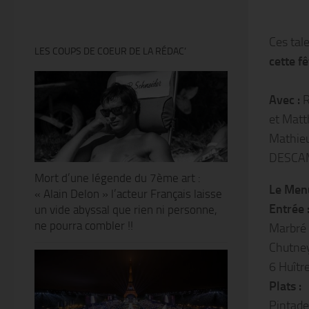
Ces tal
LES COUPS DE COEUR DE LA RÉDAC’
cette fê
Avec :
R
et Mat
Mathie
DESCAM
Mort d’une légende du 7ème art :
Le Men
« Alain Delon » l’acteur Français laisse
Entrée 
un vide abyssal que rien ni personne,
ne pourra combler !!
Marbré 
Chutney
6 Huîtr
Plats :
Pintade