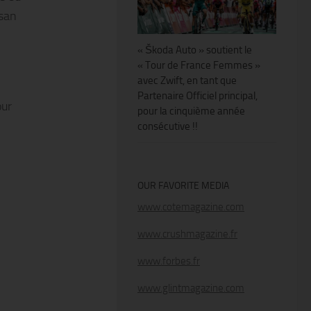
esan
« Škoda Auto » soutient le
« Tour de France Femmes »
avec Zwift, en tant que
Partenaire Officiel principal,
our
pour la cinquième année
consécutive !!
OUR FAVORITE MEDIA
www.cotemagazine.com
www.crushmagazine.fr
www.forbes.fr
www.glintmagazine.com