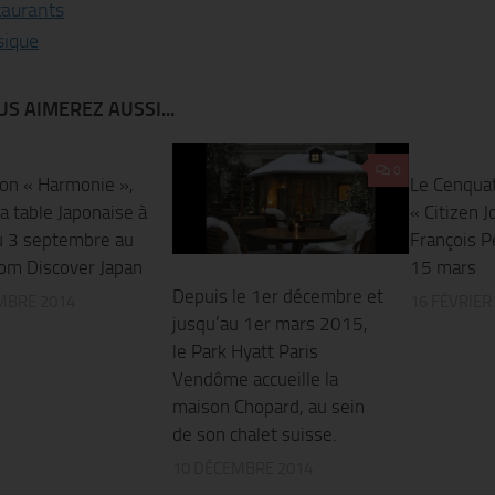
taurants
ique
S AIMEREZ AUSSI...
0
0
ion « Harmonie »,
Le Cenqua
 la table Japonaise à
« Citizen J
du 3 septembre au
François P
m Discover Japan
15 mars
Depuis le 1er décembre et
MBRE 2014
16 FÉVRIER
jusqu’au 1er mars 2015,
le Park Hyatt Paris
Vendôme accueille la
maison Chopard, au sein
de son chalet suisse.
10 DÉCEMBRE 2014