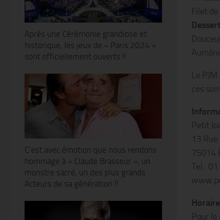
Filet d
Dessert
Après une Cérémonie grandiose et
Douceur
historique, les jeux de « Paris 2024 »
Aumôniè
sont officiellement ouverts !!
Le PJM 
ces soir
Informa
Petit J
13 Rue
C’est avec émotion que nous rendons
75014 
hommage à « Claude Brasseur », un
Tel : 0
monstre sacré, un des plus grands
www.pe
Acteurs de sa génération !!
Horaire
Pour le