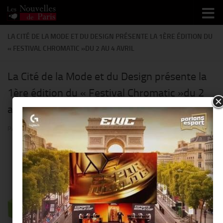
Skip to content
LA CITÉ DE LA MODE ET DU DESIGN PRÉSENTE LA 1ÈRE ÉDITION DU
« FESTIVAL CHROMATIC »DU 2 AU 4 AVRIL
La Cité de la Mode et du Design présente la
1ère édition du « Festival Chromatic »du 2
au 4 avril
PAR
THIERRY KER
· PUBLIÉ
2 AVRIL 2015
· MIS À JOUR
3 MARS 2015
Initié par l’
agence créative
MASSIVart
à Montréal en 2010,
le Festival Chromatic arrive à
Paris pour sa
première édition
internationale
les 2, 3 et 4 avril
2015, à la Cité de la Mode et du