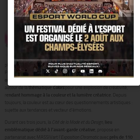
Design.
Expérience à 360°
autour de la
création, le
Festival Chromatic
est
une
invitation à découvrir le
potentiel des créateurs
d’aujourd’hui
dans une
manifestation où
l’art rayonne
sous toutes ses formes
:
photographie, illustration, musique, vidéo et Art Party.
Pour cette première édition parisienne,
le festival célèbre ses
origines en rassemblant les créateurs montréalais et parisiens
autour de la
thématique
Colors
pour une explosion de créativité,
r
endant hommage à la couleur et la lumière créatrice
. Depuis
toujours, la couleur est au cœur des questionnements artistiques :
sujette aux tendances et vecteur d’émotions.
Durant ces trois jours, la
Cité de la Mode et du Design
,
lieu
emblématique dédié à l’avant-garde créative
, propose en
partenariat avec MASSIVart l’
Exposition
Chromatic
avec
près de 110