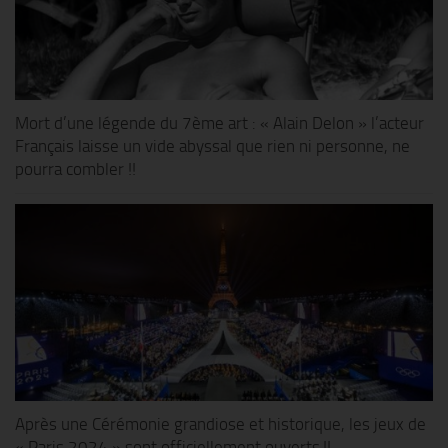
Mort d’une légende du 7ème art : « Alain Delon » l’acteur
Français laisse un vide abyssal que rien ni personne, ne
pourra combler !!
Après une Cérémonie grandiose et historique, les jeux de
« Paris 2024 » sont officiellement ouverts !!