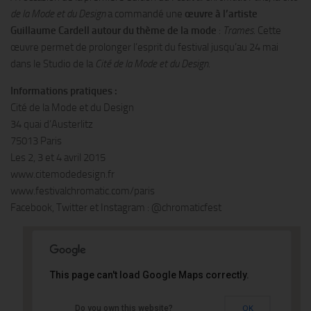
de la Mode et du Design
a commandé une
œuvre à l’artiste
Guillaume Cardell autour du thème de la mode
:
Trames
. Cette
œuvre permet de prolonger l’esprit du festival jusqu’au 24 mai
dans le Studio de la
Cité de la Mode et du Design
.
Informations pratiques :
Cité de la Mode et du Design
34 quai d’Austerlitz
75013 Paris
Les 2, 3 et 4 avril 2015
www.citemodedesign.fr
www.festivalchromatic.com/paris
Facebook, Twitter et Instagram : @chromaticfest
This page can't load Google Maps correctly.
Cité de la Mode et du Design
Do you own this website?
OK