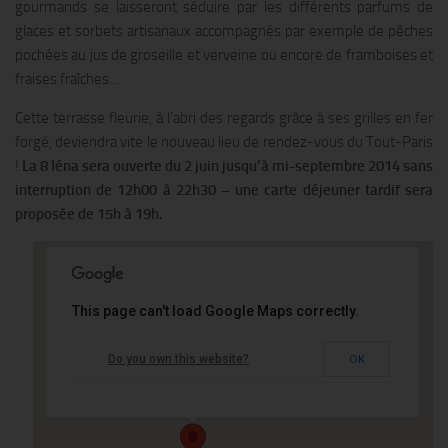
gourmands se laisseront séduire par les différents parfums de
glaces et sorbets artisanaux accompagnés par exemple de pêches
pochées au jus de groseille et verveine ou encore de framboises et
fraises fraîches…
Cette terrasse fleurie, à l’abri des regards grâce à ses grilles en fer
forgé, deviendra vite le nouveau lieu de rendez-vous du Tout-Paris
!
La 8 Iéna sera ouverte du 2 juin jusqu’à mi-septembre 2014 sans
interruption de 12h00 à 22h30 – une carte déjeuner tardif sera
proposée de 15h à 19h.
This page can't load Google Maps correctly.
Le Shangri-La Hotel
Do you own this website?
OK
10 avenue Iena - PARIS
Événements