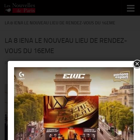
Skip to content
LA 8 IENA LE NOUVEAU LIEU DE RENDEZ-VOUS DU 16EME
LA 8 IENA LE NOUVEAU LIEU DE RENDEZ-
VOUS DU 16EME
PAR
THIERRY KER
· PUBLIÉ
2 JUIN 2014
· MIS À JOUR
27 MAI 2014