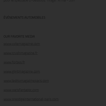
pour le spectacle ci-dessous. Tirage : 4 mai - 20h
ÉVÉNEMENTS AUTOMOBILES
OUR FAVORITE MEDIA
www.cotemagazine.com
www.crushmagazine.fr
www.forbes.fr
www.glintmagazine.com
www.leditomagazineparis.com
www.parisfantastic.com
www.prestigeinternational-paris.com