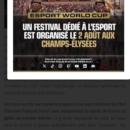
Le Shangri-La Hotel
, Paris dévoile ses plus beaux atours dès le 2
juin avec La 8 Iéna, sa nouvelle terrasse située dans l’avant-cour de
l’hôtel et directement accessible depuis l’avenue d’Iéna. Une carte
spécialement imaginée par le Chef Exécutif Philippe Labbé
comblera les petites et les grandes faims :salades légères et
printanières comme la Salade de crabe au pamplemousse rose,
plats français et asiatiques aux saveurs ensoleillées… sans oublier
la création du Chef, l’Asian-Style Burger : un délicieux hamburger de
canard et tourteau à la cantonaise.
Les becs sucrés succomberont quant à eux aux créations du Chef
Pâtissier François Perret avec notamment la salade de fraises et
gelée de menthe fraîche.
La grande nouveauté de cette terrasse
sera le chariot à glaces spécialement créé pour l’occasion : les