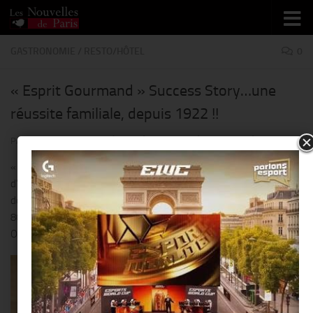
Skip to content
GASTRONOMIE
/
RESTO/HÔTEL
0
« Esprit Gourmand » Success Story…une
réussite familiale, depuis 1922 !!
PAR
THIERRY KER
· PUBLIÉ
17 AOÛT 2017
· MIS À JOUR
17 AOÛT 2017
« Esprit Gourmand » est présent dans plus de 80%
d’établissements d’hôtellerie et de restauration haut-de-gamme,
dont l’ensemble des Palaces en France, et référencé chez plus de
800 clients à travers le Monde, en Europe, en Asie et au Moyen-
Orient !!