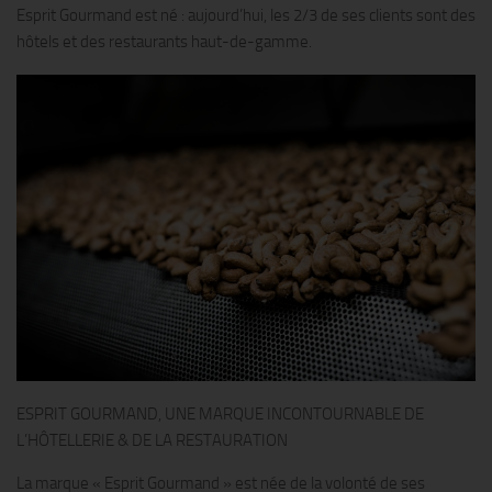
Esprit Gourmand est né : aujourd’hui, les 2/3 de ses clients sont des
hôtels et des restaurants haut-de-gamme.
ESPRIT GOURMAND, UNE MARQUE INCONTOURNABLE DE
L’HÔTELLERIE & DE LA RESTAURATION
La marque « Esprit Gourmand » est née de la volonté de ses