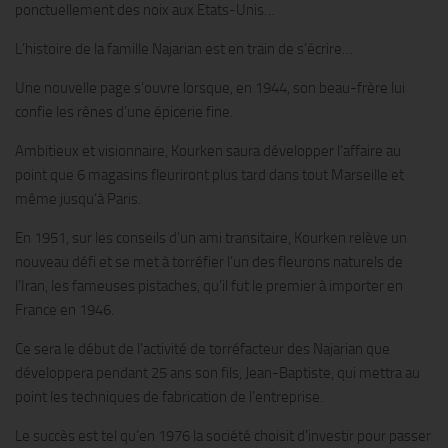
ponctuellement des noix aux Etats-Unis…
L’histoire de la famille Najarian est en train de s’écrire…
Une nouvelle page s’ouvre lorsque, en 1944, son beau-frère lui
confie les rênes d’une épicerie fine.
Ambitieux et visionnaire, Kourken saura développer l’affaire au
point que 6 magasins fleuriront plus tard dans tout Marseille et
même jusqu’à Paris.
En 1951, sur les conseils d’un ami transitaire, Kourken relève un
nouveau défi et se met à torréfier l’un des fleurons naturels de
l’Iran, les fameuses pistaches, qu’il fut le premier à importer en
France en 1946.
Ce sera le début de l’activité de torréfacteur des Najarian que
développera pendant 25 ans son fils, Jean-Baptiste, qui mettra au
point les techniques de fabrication de l’entreprise.
Le succès est tel qu’en 1976 la société choisit d’investir pour passer