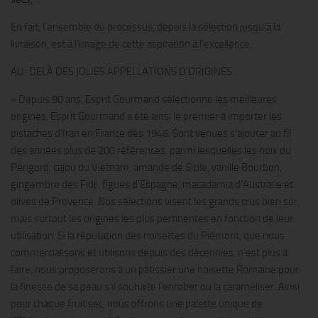
En fait, l’ensemble du processus, depuis la sélection jusqu’à la
livraison, est à l’image de cette aspiration à l’excellence.
AU-DELÀ DES JOLIES APPELLATIONS D’ORIGINES…
« Depuis 90 ans, Esprit Gourmand sélectionne les meilleures
origines, Esprit Gourmand a été ainsi le premier à importer les
pistaches d’Iran en France dès 1946. Sont venues s’ajouter au fil
des années plus de 200 références, parmi lesquelles les noix du
Périgord, cajou du Vietnam, amande de Sicile, vanille Bourbon,
gingembre des Fidji, figues d’Espagne, macadamia d’Australie et
olives de Provence. Nos sélections visent les grands crus bien sûr,
mais surtout les origines les plus pertinentes en fonction de leur
utilisation. Si la réputation des noisettes du Piémont, que nous
commercialisons et utilisons depuis des décennies, n’est plus à
faire, nous proposerons à un pâtissier une noisette Romaine pour
la finesse de sa peau s’il souhaite l’enrober ou la caraméliser. Ainsi
pour chaque fruit sec, nous offrons une palette unique de