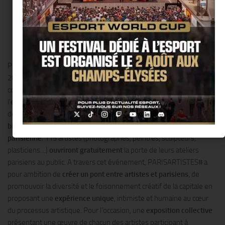
Pour la
première fois
le temps d’un week-end, du 9 au 13 octobre
2014,
parisiens et touristes
de passage (passionnés,
collectionneurs ou amateurs d’art) auront l’occasion de découvrir
l’
envers du décor du « Paris artistique »
à l’occasion du lancement
de la première édition de PARISARTISTES#. Cette
première
biennale
a sélectionné le
meilleur de la production artistique
parisienne
. 115 artistes (photographes, peintres, sculpteurs,
plasticiens…)
ouvriront gratuitement
la porte de leurs ateliers
parisiens au public. A travers cet événement, PARISARTISTES# a
pour ambition de
créer un pont entre artistes et parisiens
, de
promouvoir la diversité et le foisonnement créatif de la capitale en
proposant une
expérience unique
, intimiste et humaine au cœur
du processus artistique. Pour l’occasion, une
exposition collective
présentant une œuvre de chacun des artistes participant à