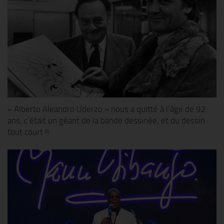
« Alberto Aleandro Uderzo » nous a quitté à l’âge de 92
ans, c’était un géant de la bande dessinée, et du dessin
tout court !!