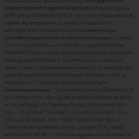
vote qui auront élu l’artiste préféré désignera le
gagnant d’un
polaroid numéroté et signé de Karine Paoli
, artiste photographe
et Présidente de PARISARTISTES#. « Je considère
Paris comme la
capitale de l’art en France
, au même titre que Berlin en
Allemagne. Mais il manquait selon moi
un événement qui
rassemble un grand nombre d’artistes contemporains
, au même
moment et surtout dans un même lieu. L’exposition collective
PARISARTISTES# y remédie. Elle permet aux visiteurs de découvrir
une large palette d’artistes et de continuer la visite dans leurs
ateliers respectifs grâce aux portes ouvertes. Je me réjouis de faire
partie de ce grand mouvement artistique, fédérateur, positif, et
encourageant ! » Céline Vaye, peintre et photographe.
Informations pratiques :
* Ouverture de l’exposition collective du 9
au 13 octobre 2014 : Salon Aguado et jardins de la Mairie du 9ème
arr. (6, rue Drouot – M° Richelieu-Drouot). Jeudi 9 octobre 2014 :
14h – 17h Vendredi 10, samedi 11, dimanche 12 octobre : 10h –
17h Lundi 13 octobre : 10h – 15h30 * Ouverture des ateliers
d’artistes et lieux partenaires du 9 au 12 octobre 2014 : Jeudi 9
octobre 2014 : 18h30 – 21h30 vernissage dans tous les ateliers et