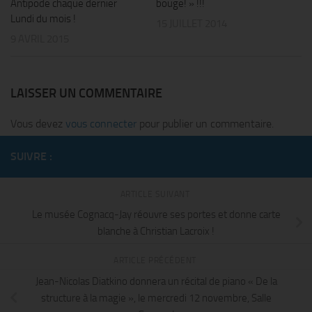
Antipode chaque dernier
bouge! » !!!
Lundi du mois !
15 JUILLET 2014
9 AVRIL 2015
LAISSER UN COMMENTAIRE
Vous devez
vous connecter
pour publier un commentaire.
SUIVRE :
ARTICLE SUIVANT
Le musée Cognacq-Jay réouvre ses portes et donne carte
blanche à Christian Lacroix !
ARTICLE PRÉCÉDENT
Jean-Nicolas Diatkino donnera un récital de piano « De la
structure à la magie », le mercredi 12 novembre, Salle