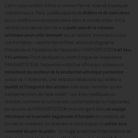
L’art n’a pas vocation à être un univers fermé, réservé à quelques
collectionneurs. Paris, a cette capacité de
fédérer et de faire rêver
qui lui confère une aura particulière dans le monde entier. Il m’a
semblé tout naturel d’en faire le
porte voix de la création
artistique pour cette biennale
qui, je l’espère, traversera un jour
nos frontières » raconte Karine Paoli, artiste photographe,
Présidente et Fondatrice de l’association PARISARTISTES#
#1 lieu,
115 artistes:
Point de départ ou point d’orgue de l’expérience
PARISARTISTES#, l’exposition collective offrira aux visiteurs un
instantané du meilleur de la production artistique parisienne
autour de 115 œuvres. Une sélection hétéroclite qui reflète la
qualité et l’exigence des artistes
mais aussi l’émotion qui les
transportent lors de l’acte créatif. Tour à tour poétiques ou
réalistes, sombres ou lumineuses, contemplatives ou fulgurantes,
les œuvres de PARISARTISTES# nous plongent dans
un voyage
initiatique où la pensée vagabonde d’époques
en couleurs, de
formes en matières. Un itinéraire au bout duquel un
artiste sera
couronné du prix du public
. Un tirage au sort parmi les bulletins de