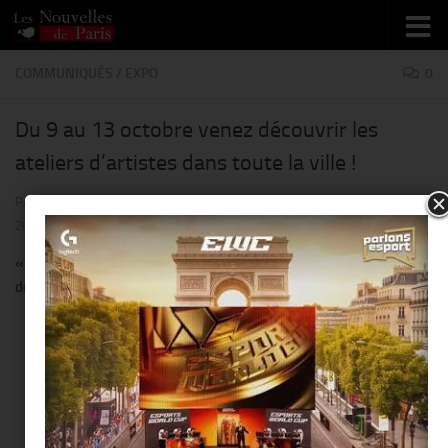
Skip to content
COMMUNIQUÉS
/
EXPO
0
Du 9 au 13 octobre venez découvrir les
ateliers d’artistes dans toute la ville !
PAR
THIERRY KER
· PUBLIÉ
7 OCTOBRE 2014
· MIS À JOUR
26 OCTOBRE
2014
« PARIS ARTISTES# » ou le parcours d’une œuvre : de l’intimité
de l’atelier à la lumière de la galerie.