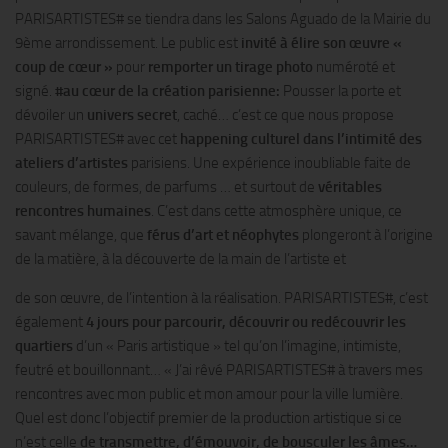
PARISARTISTES# se tiendra dans les Salons Aguado de la Mairie du
9ème arrondissement. Le public est
invité à élire son œuvre «
coup de cœur »
pour
remporter un tirage photo
numéroté et
signé.
#au cœur de la création parisienne:
Pousser la porte et
dévoiler un
univers secret
, caché… c’est ce que nous propose
PARISARTISTES# avec cet
happening culturel dans l’intimité des
ateliers d’artistes
parisiens. Une expérience inoubliable faite de
couleurs, de formes, de parfums … et surtout de
véritables
rencontres humaines
. C’est dans cette atmosphère unique, ce
savant mélange, que
férus d’art et néophytes
plongeront à l’origine
de la matière, à la découverte de la main de l’artiste et
de son œuvre, de l’intention à la réalisation. PARISARTISTES#, c’est
également
4 jours pour parcourir, découvrir ou redécouvrir les
quartiers
d’un « Paris artistique » tel qu’on l’imagine, intimiste,
feutré et bouillonnant… « J’ai rêvé PARISARTISTES# à travers mes
rencontres avec mon public et mon amour pour la ville lumière.
Quel est donc l’objectif premier de la production artistique si ce
n’est celle
de transmettre, d’émouvoir, de bousculer les âmes…