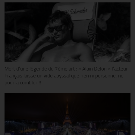
Mort d’une légende du 7ème art : « Alain Delon » l’acteur
Français laisse un vide abyssal que rien ni personne, ne
pourra combler !!