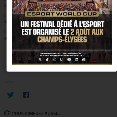
Galerie Soufflot sous le titre
« EXTRAITS ».
Une série de photos réalisée par Jean Louis Losi révélant des
détails de sculpture accompagnera cette présentation.
Pour plus d’informations, vous pouvez vous rendre sur le site
:
SOPHIE-VERGER.com
PARTAGER
VOUS AIMEREZ AUSSI...