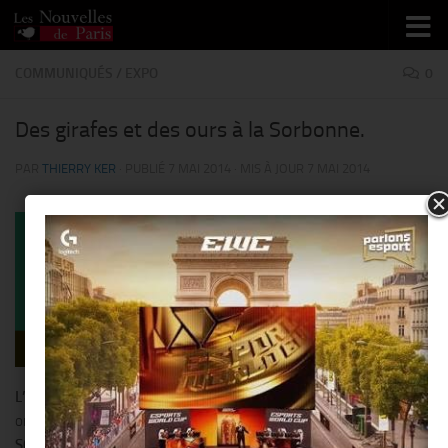
Skip to content
COMMUNIQUÉS
/
EXPO
0
Des girafes et des ours à la Sorbonne.
PAR
THIERRY KER
· PUBLIÉ
7 MAI 2014
· MIS À JOUR
7 MAI 2014
L’Université Paris 1 Panthéon Sorbonne
, place du Panthéon
organise une exposition des sculptures grand format de
SOPHIE VERGER
du 26 mai au 20 juin 2014 – Cour d’honneur et