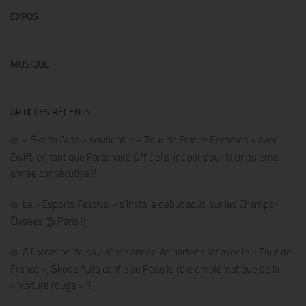
EXPOS
MUSIQUE
ARTICLES RÉCENTS
« Škoda Auto » soutient le « Tour de France Femmes » avec
Zwift, en tant que Partenaire Officiel principal, pour la cinquième
année consécutive !!
Le « Esports Festival » s’installe début août, sur les Champs-
Élysées @ Paris !!
A l’occasion de sa 23ème année de partenariat avec le « Tour de
France », Škoda Auto confie au Peaq le rôle emblématique de la
« Voiture rouge » !!