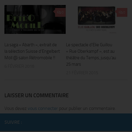
0
0
La saga « Abarth », extrait de
Le spectacle d’Elie Guillou
la sélection Suisse d’Engelbert
« Rue Oberkampf », est au
Möll @ salon Rétromobile !!
théâtre du Temps, jusqu’au
25 mars
6 FÉVRIER 2018
21 FÉVRIER 2015
LAISSER UN COMMENTAIRE
Vous devez
vous connecter
pour publier un commentaire.
SUIVRE :