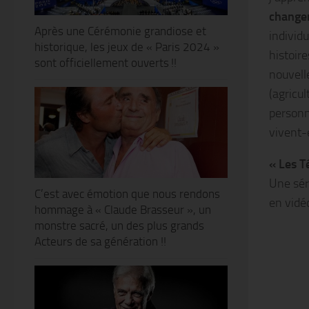
changer
Après une Cérémonie grandiose et
individu
historique, les jeux de « Paris 2024 »
histoir
sont officiellement ouverts !!
nouvell
(agricul
personn
vivent-
« Les T
Une sér
C’est avec émotion que nous rendons
en vidé
hommage à « Claude Brasseur », un
monstre sacré, un des plus grands
Acteurs de sa génération !!