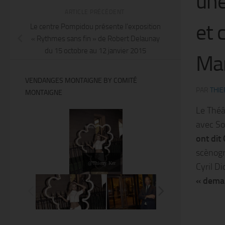
une
ARTICLE PRÉCÉDENT
et 
Le centre Pompidou présente l’exposition
« Rythmes sans fin » de Robert Delaunay
du 15 octobre au 12 janvier 2015
Mar
VENDANGES MONTAIGNE BY COMITÉ
PAR
THIE
MONTAIGNE
Le Théâ
avec S
ont dit
scènogr
@Thierry Ker
Cyril D
« demai