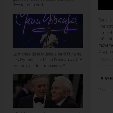
dessin tout court !!
Dans le
internat
et objet
présent
movemen
7 septe
Le monde de la Musique perd l’une de
4 SEPTE
ses légendes : « Manu Dibango » a été
emporté par le Coronavirus !!
LAISS
Vous de