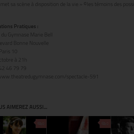
 met sa scène à disposition de la vie.» ©les témoins des poss
tions Pratiques :
 du Gymnase Marie Bell
evard Bonne Nouvelle
aris 10
ctobre à 21h
 42 46 79 79
/www.theatredugymnase.com/spectacle-591
S AIMEREZ AUSSI...
0
0