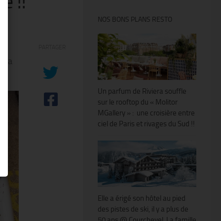
e !!
NOS BONS PLANS RESTO
PARTAGER
à la
Un parfum de Riviera souffle
sur le rooftop du « Molitor
MGallery » : une croisière entre
ciel de Paris et rivages du Sud !!
Elle a érigé son hôtel au pied
des pistes de ski, il y a plus de
50 ans @ Courchevel. La famille