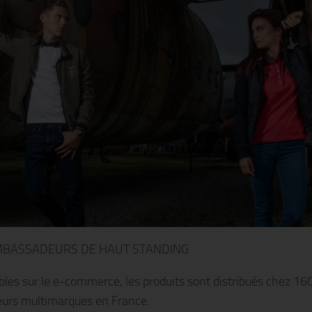
MBASSADEURS DE HAUT STANDING
bles sur le e-commerce, les produits sont distribués chez 16
urs multimarques en France.