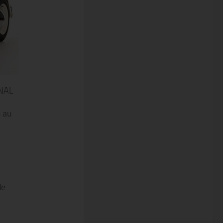
NAL
s au
.
de