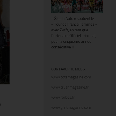
« Škoda Auto » soutient le
« Tour de France Femmes »
avec Zwift, en tant que
Partenaire Officiel principal,
pour la cinquième année
consécutive !!
OUR FAVORITE MEDIA
www.cotemagazine.com
www.crushmagazine.fr
www.forbes.fr
0
www.glintmagazine.com