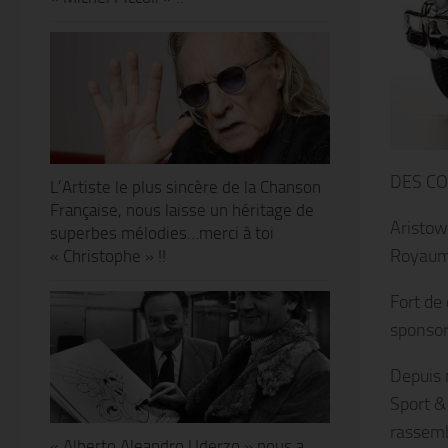
DES CO
L’Artiste le plus sincère de la Chanson
Française, nous laisse un héritage de
Aristow
superbes mélodies…merci à toi
Royaume
« Christophe » !!
Fort de 
sponsor
Depuis 
Sport & 
rassemb
« Alberto Aleandro Uderzo » nous a