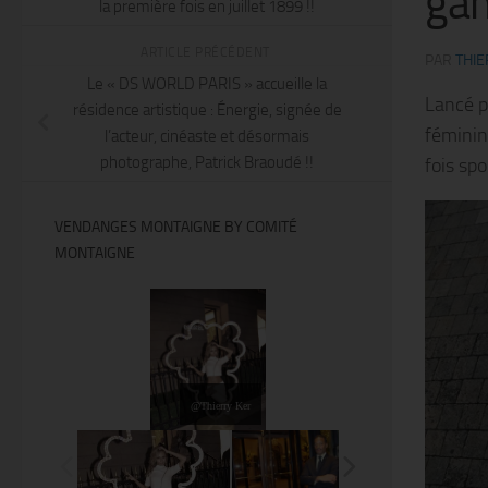
gam
la première fois en juillet 1899 !!
ARTICLE PRÉCÉDENT
PAR
THIE
Le « DS WORLD PARIS » accueille la
Lancé p
résidence artistique : Énergie, signée de
féminin
l’acteur, cinéaste et désormais
photographe, Patrick Braoudé !!
fois spo
VENDANGES MONTAIGNE BY COMITÉ
MONTAIGNE
@Thierry Ker