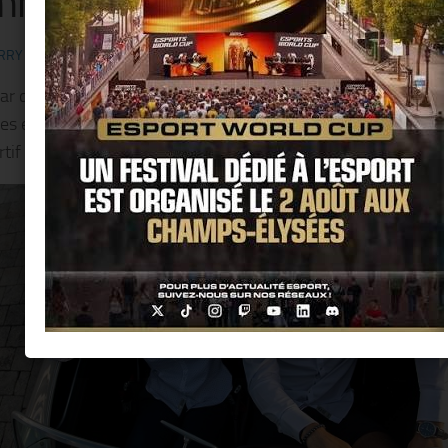
me sport chic à la Français
RRY KER
· PUBLIÉ
12 AVRIL 2019
· MIS À JOUR
8 MAI 2019
ar deux Français en 2016, Aristow propose des collections
es et masculines tendances, décontractées, offrant un style 
rtif et élégant.