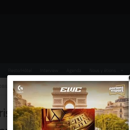
Resto/Hôtel
Interview
Agenda
Nous y étions…
BILE
/
BUSINESS
/
MODE
/
PEOPLE
/
SORTIR
/
SPORT
/
VOYAG
ristow » présente sa nouve