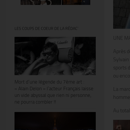
LES COUPS DE COEUR DE LA RÉDAC’
UNE MA
Après d
Sylvain
sports d
ou enco
Mort d’une légende du 7ème art :
« Alain Delon » l’acteur Français laisse
La marq
un vide abyssal que rien ni personne,
hommes
ne pourra combler !!
Au tota