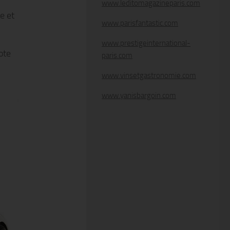
www.leditomagazineparis.com
e et
www.parisfantastic.com
www.prestigeinternational-
ote
paris.com
www.vinsetgastronomie.com
www.yanisbargoin.com