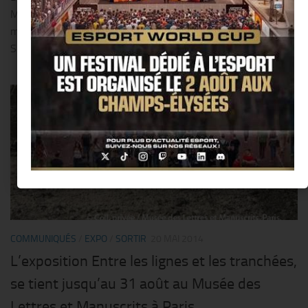
Morris jongle harmonieusement avec toutes les facettes de sa
musique et de sa voix pour nous plonger dans son univers soul.
Souvent comparée à Amy Winehouse,...
0
COMMUNIQUÉS
/
EXPO
/
SORTIR
20 MAI 2014
L’exposition Entre les lignes et les tranchées,
se tient jusqu’au 31 août au Musée des
Lettres et Manuscrits à Paris.