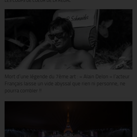
LES COUPS DE COEUR DE LA RÉDAC’
Mort d’une légende du 7ème art : « Alain Delon » l’acteur
Français laisse un vide abyssal que rien ni personne, ne
pourra combler !!