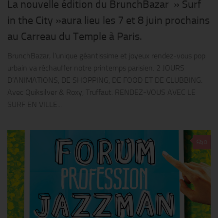
La nouvelle édition du BrunchBazar » Surf
in the City »aura lieu les 7 et 8 juin prochains
au Carreau du Temple à Paris.
BrunchBazar, l’unique géantissime et joyeux rendez-vous pop
urbain va réchauffer notre printemps parisien. 2 JOURS
D’ANIMATIONS, DE SHOPPING, DE FOOD ET DE CLUBBING.
Avec Quiksilver & Roxy, Truffaut. RENDEZ-VOUS AVEC LE
SURF EN VILLE...
0