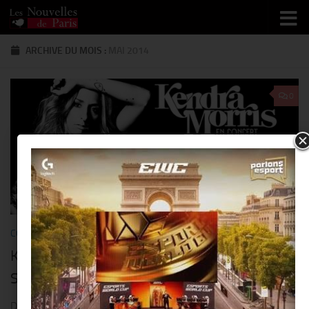
Skip to content
ARCHIVE DU MOIS :
MAI 2014
0
COMMUNIQUÉS
/
MUSIQUE
/
SORTIR
20 MAI 2014
Kendra Morris en concert le 29 juin au
Solidays à Paris Longchamp!
D’après le site du Solidays: « Soulwoman atypique, Kendra