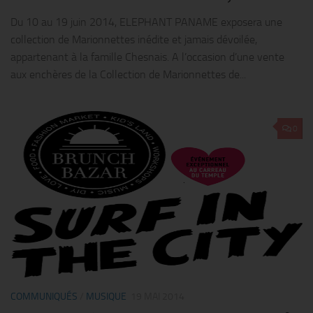
Du 10 au 19 juin 2014, ELEPHANT PANAME exposera une
collection de Marionnettes inédite et jamais dévoilée,
appartenant à la famille Chesnais. A l’occasion d’une vente
aux enchères de la Collection de Marionnettes de...
0
COMMUNIQUÉS
/
MUSIQUE
19 MAI 2014