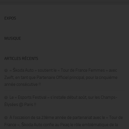
EXPOS
MUSIQUE
ARTICLES RÉCENTS
« Škoda Auto » soutient le « Tour de France Femmes » avec
Zwift, en tant que Partenaire Officiel principal, pour la cinquième
année consécutive !!
Le « Esports Festival » s’installe début août, sur les Champs-
Élysées @ Paris !!
A l’occasion de sa 23ème année de partenariat avec le « Tour de
France », Škoda Auto confie au Peaq le rôle emblématique de la