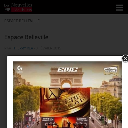
Skip to content
ESPACE BELLEVILLE
Espace Belleville
PAR
THIERRY KER
·
3 FÉVRIER 2015
This page can't load Google Maps correctly.
Espace Belleville
Do you own this website?
OK
4 Boulevard de la Villette - 75009 Paris
Événements