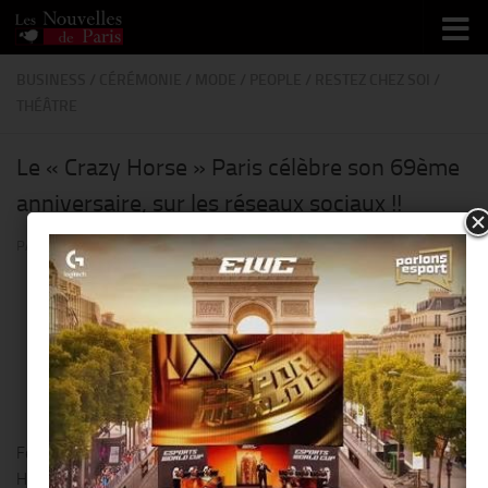
Skip to content
BUSINESS
/
CÉRÉMONIE
/
MODE
/
PEOPLE
/
RESTEZ CHEZ SOI
/
THÉÂTRE
Le « Crazy Horse » Paris célèbre son 69ème
anniversaire, sur les réseaux sociaux !!
PAR
THIERRY KER
· PUBLIÉ
19 MAI 2020
· MIS À JOUR
19 MAI 2020
Fermé mais toujours créatif, ce mardi 19 mai 2020, le « Crazy
Horse » célèbre ses 69 ans !!