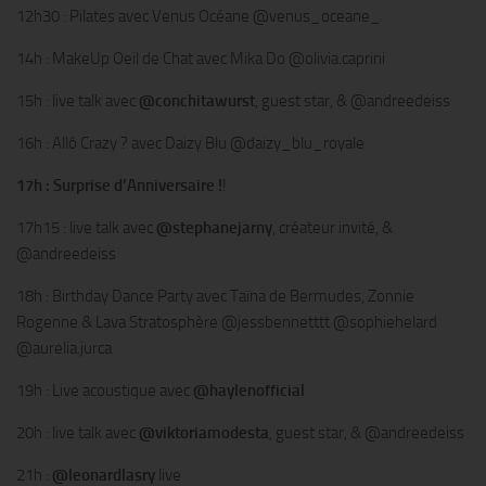
12h30 : Pilates avec Venus Océane @venus_oceane_
14h : MakeUp Oeil de Chat avec Mika Do @olivia.caprini
15h : live talk avec
@conchitawurst
, guest star, & @andreedeiss
16h : Allô Crazy ? avec Daizy Blu @daizy_blu_royale
17h : Surprise d’Anniversaire !
!
17h15 : live talk avec
@stephanejarny
, créateur invité, &
@andreedeiss
18h : Birthday Dance Party avec Taïna de Bermudes, Zonnie
Rogenne & Lava Stratosphère @jessbennetttt @sophiehelard
@aurelia.jurca
19h : Live acoustique avec
@haylenofficial
20h : live talk avec
@viktoriamodesta
, guest star, & @andreedeiss
21h :
@leonardlasry
live