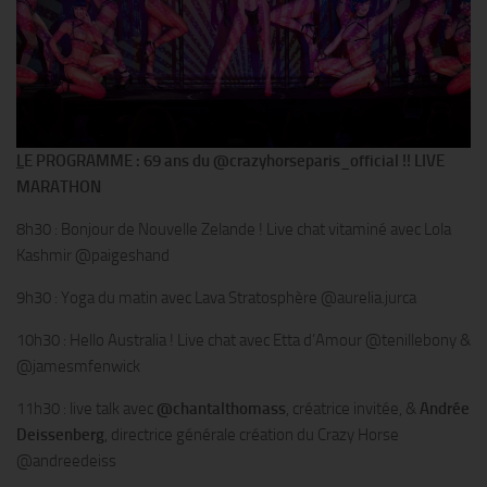
L
E PROGRAMME : 69 ans du @crazyhorseparis_official !! LIVE
MARATHON
8h30 : Bonjour de Nouvelle Zelande ! Live chat vitaminé avec Lola
Kashmir @paigeshand
9h30 : Yoga du matin avec Lava Stratosphère @aurelia.jurca
10h30 : Hello Australia ! Live chat avec Etta d’Amour @tenillebony &
@jamesmfenwick
11h30 : live talk avec
@chantalthomass
, créatrice invitée, &
Andrée
Deissenberg
, directrice générale création du Crazy Horse
@andreedeiss