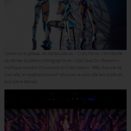
Cerise sur le gâteau, les danseuses du « Crazy Horse » ont décidé
de récréer la célèbre chorégraphie de « God Save Our Bareskin »,
mythique numéro d’ouverture du Crazy depuis 1989, chacune de
chez elle, en espérant pouvoir retrouver au plus vite leur public et
leur scène adorée.