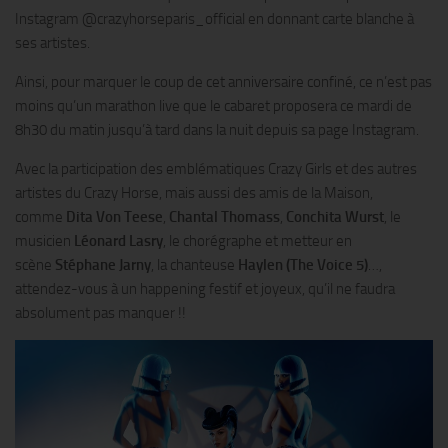
Instagram @crazyhorseparis_official en donnant carte blanche à
ses artistes.
Ainsi, pour marquer le coup de cet anniversaire confiné, ce n’est pas
moins qu’un marathon live que le cabaret proposera ce mardi de
8h30 du matin jusqu’à tard dans la nuit depuis sa page Instagram.
Avec la participation des emblématiques Crazy Girls et des autres
artistes du Crazy Horse, mais aussi des amis de la Maison,
comme
Dita Von Teese
,
Chantal Thomass
,
Conchita Wurst
, le
musicien
Léonard Lasry
, le chorégraphe et metteur en
scène
Stéphane Jarny
, la chanteuse
Haylen (The Voice 5)
…,
attendez-vous à un happening festif et joyeux, qu’il ne faudra
absolument pas manquer !!