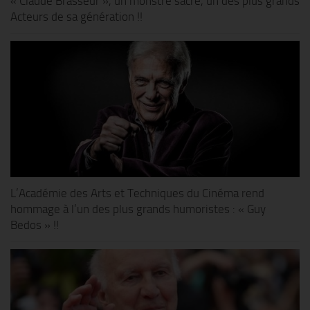
« Claude Brasseur », un monstre sacré, un des plus grands
Acteurs de sa génération !!
L’Académie des Arts et Techniques du Cinéma rend
hommage à l’un des plus grands humoristes : « Guy
Bedos » !!