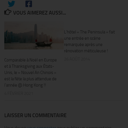
VOUS AIMEREZ AUSSI...
0
L’hôtel « The Peninsula » fait
une entrée en scène
remarquée après une
rénovation méticuleuse !
26 AOÛT 2014
Comparable à Noël en Europe
et à Thanksgiving aux États-
Unis, le « Nouvel An Chinois »
est la fête la plus attendue de
l’année @ Hong Kong !!
4 FÉVRIER 2021
LAISSER UN COMMENTAIRE
Vous devez
vous connecter
pour publier un commentaire.