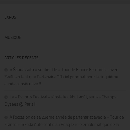
EXPOS
MUSIQUE
ARTICLES RÉCENTS
« Škoda Auto » soutient le « Tour de France Femmes » avec
Zwift, en tant que Partenaire Officiel principal, pour la cinquième
année consécutive !!
Le « Esports Festival » s’installe début août, sur les Champs-
Élysées @ Paris !!
A l’occasion de sa 23ème année de partenariat avec le « Tour de
France », Škoda Auto confie au Peaq le rôle emblématique de la