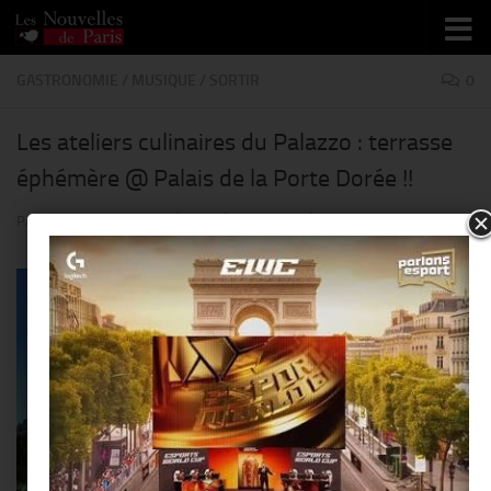
Skip to content
GASTRONOMIE
/
MUSIQUE
/
SORTIR
0
Les ateliers culinaires du Palazzo : terrasse
éphémère @ Palais de la Porte Dorée !!
PAR
THIERRY KER
· PUBLIÉ
31 AOÛT 2017
· MIS À JOUR
11 JANVIER 2018