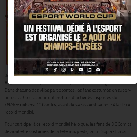
du plus grand rassemblement de
personnes déguisées en Super-
héros DC Comics,
qui se tiendra
dans de nombreuses villes
aux
quatre coins du monde
, en l’espace
de 24 heures. Le coup d’envoi de ce
Record du Monde des Super-Héros
DC Comics, qui aura lieu le 18 avril
2015, sera donné à Queensland en
Australie avec un évènement au sein
du parc à thème : Movie World Australia, pour
s’achever à Los
Angeles
, Californie, aux Etats-Unis, à Hollywood et Highland.
Dans chacune des villes participantes, les fans costumés en super-
héros DC Comics pourront
profiter d’activités inspirées du
célèbre univers DC Comics
, avant de se rassembler pour établir ce
record mondial.
Pour participer à ce record mondial héroïque, les fans de DC Comics
d
evront être costumés de la tête aux pieds,
en un Super-Héros