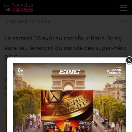
Skip to content
COMMUNIQUÉS
/
SORTIR
0
Le samedi 18 avril au carrefour Paris Bercy
aura lieu le record du monde des super-héro
DC Comics
PAR
THIERRY KER
·
26 MARS 2015
Warner Bros, consumer Products et DC Entertainment s’allient
aux fans pour établir le record du monde du nombre de personnes
costumées en super-héros DC comics.
Warner Bros. Consumer Products
(WBCP) et DC Entertainment (DCE)
ont annoncé aujourd’hui leur
intention d’
établir le record mondial