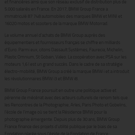
et financières ainsi que son réseau exclusif de distribution plus de
5.000 salariés en France. En 2017, BMW Group France a
immatriculé 87 748 automobiles des marques BMW et MINI et
16020 motos et scooters de la marque BMW Motorrad.
Le volume annuel d’achats de BMW Group auprès des
équipementiers et fournisseurs français se chiffre en milliards
d’Euro. Parmi eux, citons Dassault Systèmes, Faurecia, Michelin,
Plastic Omnium, St Gobain, Valeo. La coopération avec PSA sur les
moteurs 1,6 l est un grand succès. Dans le cadre de sa stratégie
électro-mobilité, BMW Group a créé la marque BMW i et a introduit
les révolutionnaires BMW i3 et BMW i8.
BMW Group France poursuit en outre une politique active et
pérenne de mécénat avec des acteurs culturels de renom tels que
les Rencontres de la Photographie, Arles, Paris Photo et Gobelins,
l’école de l’image où se tient la Résidence BMW pour la
photographie émergente. Depuis plus de 30 ans, BMW Group
France finance des projets d’utilité publique par le biais de sa
Fondation placée sous l’égide de la Fondation de France :