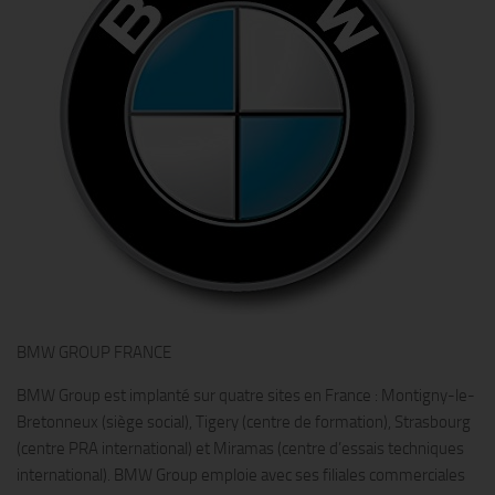
BMW GROUP FRANCE
BMW Group est implanté sur quatre sites en France : Montigny-le-
Bretonneux (siège social), Tigery (centre de formation), Strasbourg
(centre PRA international) et Miramas (centre d’essais techniques
international). BMW Group emploie avec ses filiales commerciales