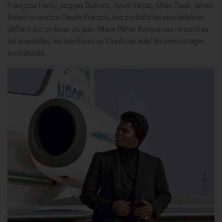
Françoise Hardy, Jacques Dutronc, Sylvie Vartan, Miles Davis, James
Brown ou encore Claude François, ses portraits les plus célèbres
défilent sur un écran où Jean-Marie Périer évoque ses rencontres,
les anecdotes, les aventures qu’il a vécues avec les personnages
portraiturés…