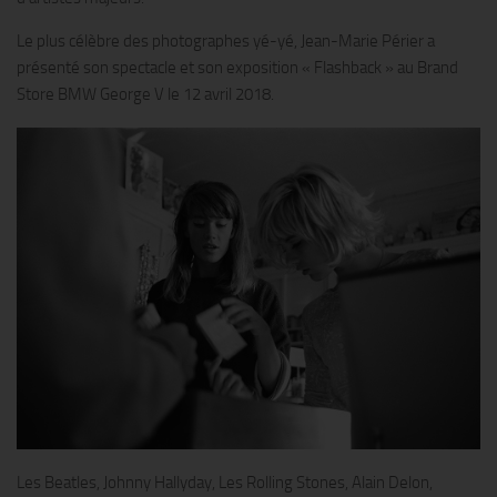
Le plus célèbre des photographes yé-yé, Jean-Marie Périer a
présenté son spectacle et son exposition « Flashback » au Brand
Store BMW George V le 12 avril 2018.
Les Beatles, Johnny Hallyday, Les Rolling Stones, Alain Delon,