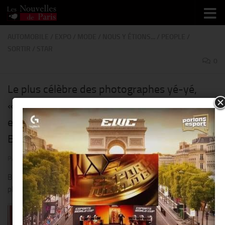
Skip to content
AUTOMOBILE
/
EXPO
/
MODE
/
NOUS Y ÉTIONS...
/
PEOPLE
/
SORTIR
/
STAR
0
Le plus célèbre des photographes yé-yé,
« Jean-Marie Périer » présente son
exposition « Flashback » @ Brand Store
BMW George V !!
PAR
THIERRY KER
· PUBLIÉ
22 AVRIL 2018
· MIS À JOUR
22 AVRIL 2018
BMW France poursuit le BMW Pop-up Photo Tour avec le
photographe Jean-Marie Périer !!