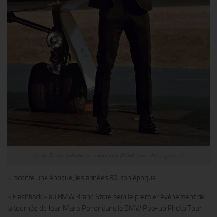
James Brown près de son avion privé @ l’aéroport de Long Island.
Il raconte une époque, les années 60, son époque.
« Flashback » au BMW Brand Store sera le premier événement de
la tournée de Jean Marie Perier dans le BMW Pop-up Photo Tour