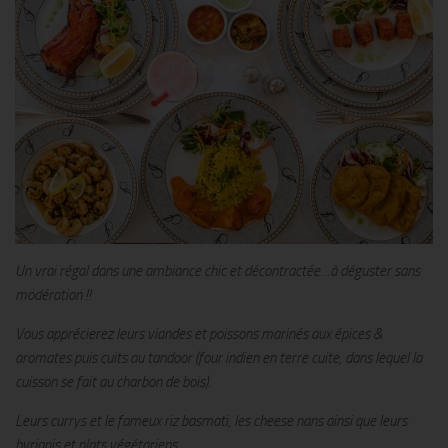
Un vrai régal dans une ambiance chic et décontractée…à déguster sans
modération !!
Vous apprécierez leurs viandes et poissons marinés aux épices &
aromates puis cuits au tandoor (four indien en terre cuite, dans lequel la
cuisson se fait au charbon de bois).
Leurs currys et le fameux riz basmati, les cheese nans ainsi que leurs
byrianis et plats végétariens
.