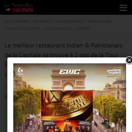
Skip to content
BISTRONOMIE
/
BUSINESS
/
GASTRONOMIE
/
NOUS AVONS
ESSAYÉ POUR VOUS...
/
RESTO/HÔTEL
/
SORTIR
Le meilleur restaurant Indien & Pakistanais
de la Capitale se trouve à 2 pas de la Tour
Eiffel : le « New Jawad » vous accueille très
chaleureusement @ rue de Longchamp !!
PAR
THIERRY KER
· PUBLIÉ
10 AOÛT 2023
· MIS À JOUR
29 AOÛT 2023
Quelques avis et recommandations lus sur internet :
The restaurant was very nice and clean. Staff was good.
Customer service was great, my friend kept asking for ice and
they gave him a bowl of it. Ordered the butter poule, biryani
poule, naan, simosas and kebabs. All very delicious. I wish the