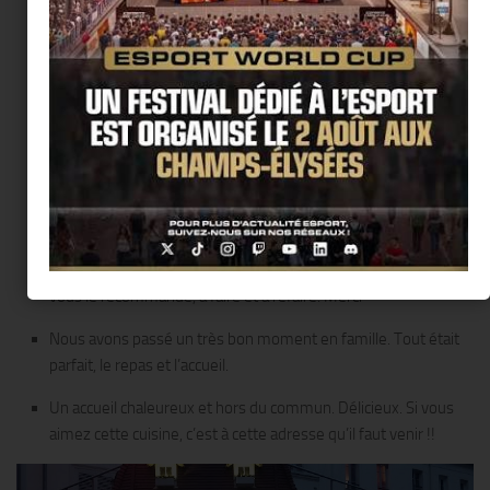
spice level was hotter but I know the people in France probably
can’t handle the spice levels that I am used to
Nous avons dîné dans ce restaurant. Le cadre est fabuleux à 2
pas de la tour eiffel. Le restaurant est très classe, nous avons
eu un accueil chaleureux. Le repas était extrêmement bon de
l’entrée jusqu’au dessert en passant par les cocktails. J’ai déjà
mangé dans plusieurs restos indiens mais celui-ci est de loin
le meilleur que j’ai fait. J’y reviendrai sans hésitation. Les
proprios sont très gentils et prennent le temps de s’occuper
de chacun des clients avec attention et soin. Franchement, je
vous le recommande, à faire et à refaire. Merci
Nous avons passé un très bon moment en famille. Tout était
parfait, le repas et l’accueil.
Un accueil chaleureux et hors du commun. Délicieux. Si vous
aimez cette cuisine, c’est à cette adresse qu’il faut venir !!