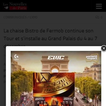
Skip to content
COMMUNIQUÉS
/
EXPO
0
La chaise Bistro de Fermob continue son
Tour et s’installe au Grand Palais du 4 au 7
décembre
PAR
THIERRY KER
·
4 DÉCEMBRE 2014
Après avoir été exposée
trois semaines sur le Champ de Mars
puis Paris Plages
, la Tour Bistro de Fermob inaugure aujourd’hui
la
première édition d’ « Osons la France »
à Paris, en s’installant
pendant quatre jours au Grand Palais.