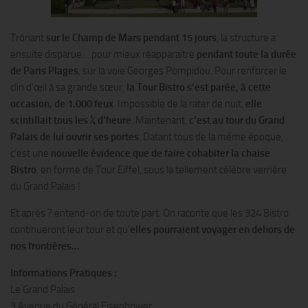
Trônant
sur le Champ de Mars pendant 15 jours
, la structure a
ensuite disparue… pour mieux réapparaitre
pendant toute la durée
de Paris Plages
, sur la voie Georges Pompidou. Pour renforcer le
clin d’œil à sa grande sœur,
la Tour Bistro s’est parée, à cette
occasion, de 1.000 feux
. Impossible de la rater de nuit,
elle
scintillait tous les ¼ d’heure
. Maintenant,
c’est au tour du Grand
Palais de lui ouvrir ses portes
. Datant tous de la même époque,
c’est une
nouvelle évidence que de faire cohabiter la chaise
Bistro
, en forme de Tour Eiffel, sous la tellement célèbre verrière
du Grand Palais !
Et après ? entend-on de toute part. On raconte que les 324 Bistro
continueront leur tour et qu’
elles pourraient voyager en dehors de
nos frontières…
Informations Pratiques :
Le Grand Palais
3 Avenue du Général Eisenhower