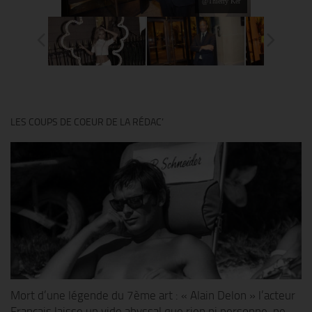
@Thierry Ker
LES COUPS DE COEUR DE LA RÉDAC’
Mort d’une légende du 7ème art : « Alain Delon » l’acteur
Français laisse un vide abyssal que rien ni personne, ne