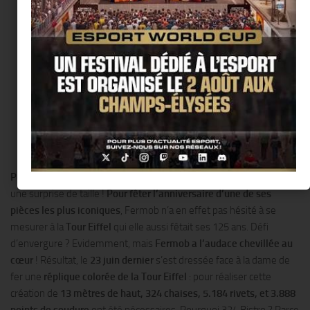
Pour ses 125 ans, la chaise Bistro
a offert à Paris et à ses habitants
une surprise de taille !
Pour fêter l’anniversaire d’une de ses
pièces les plus iconiques
, Fermob n’a en effet pas hésité à se
mesurer à la
Tour Eiffel
qui elle aussi fêtait ses 125 ans. Défi
d’envergure ? Evidemment, mais
Fermob a l’audace chevillée au
cœur
! Résultat, le
23 juin dernier
s’est dressée face à la dame de
fer une
réplique colorée de la Tour Eiffel
: pour réaliser cette
création de
13 mètres de haut, 324 chaises, 5.184 rivets, et 3.888