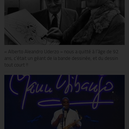
« Alberto Aleandro Uderzo » nous a quitté à l’âge de 92
ans, c’était un géant de la bande dessinée, et du dessin
tout court !!