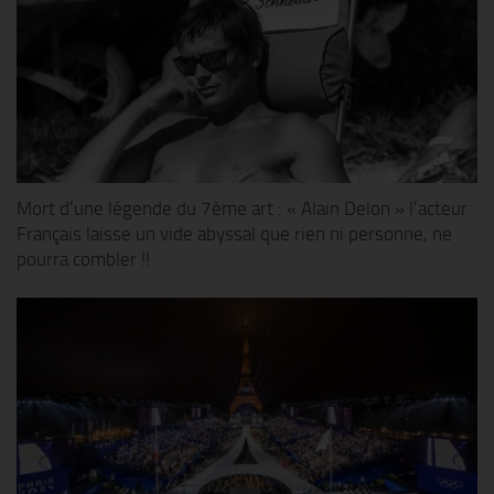
Mort d’une légende du 7ème art : « Alain Delon » l’acteur
Français laisse un vide abyssal que rien ni personne, ne
pourra combler !!