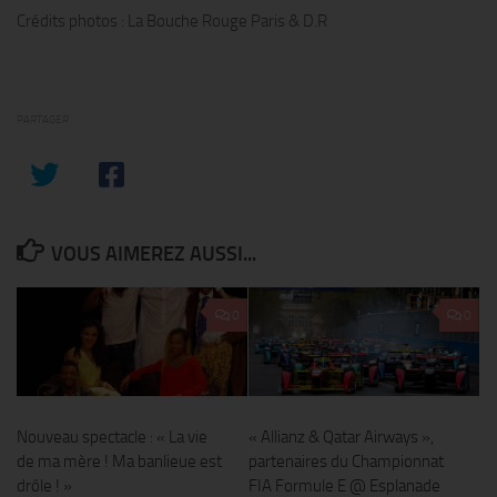
Crédits photos : La Bouche Rouge Paris & D.R
PARTAGER
VOUS AIMEREZ AUSSI...
0
0
Nouveau spectacle : « La vie
« Allianz & Qatar Airways »,
de ma mère ! Ma banlieue est
partenaires du Championnat
drôle ! »
FIA Formule E @ Esplanade