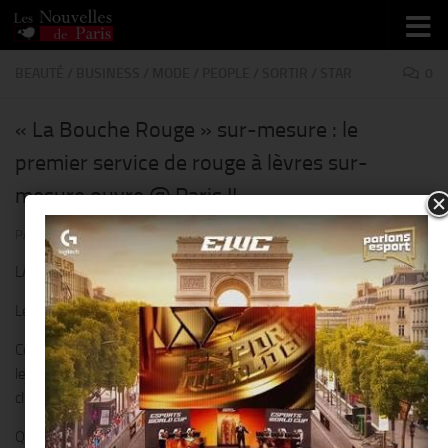
Skip to content
BEAUTÉ
/
BUSINESS
/
MODE
/
PEOPLE
/
SORTIR
/
STAR
0
« La Bouche Rouge » sur-mesure : le
premier service de rouge à lèvres sur-
mesure ouvre @ Paris !!
PAR
THIERRY KER
· PUBLIÉ
21 MARS 2019
· MIS À JOUR
29 MAI 2019
LA RECHERCHE DU ROUGE A LEVRES PARFAIT !!
Le rouge d’une femme est son empreinte.
Certaines le voudraient idéal, inédit, d’autres rêvent de porter sur
les lèvres le carmin cuir de leur sac à main ou le vermillon néon d’un
cliché de Bourdin.
Quelle femme n’a jamais imaginé trouver son rouge à lèvres idéal ?