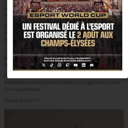
La couleur portée par son icône, une teinte adorée disparue des
rayons ou l’accord parfait avec son style et son teint ?
Que ce soit pour raviver le passé ou montrer la femme que vous
êtes et serez, faites-vous plaisir en marquant votre look avec une
couleur unique qui deviendra votre signature.
Trouver le rouge à lèvres parfait est désormais possible avec le
premier service sur-mesure qui vous permet de créer votre propre
teinte.
Grâce à sa palette de couleurs infinie, la diversité et l’individualité de
la beauté féminine s’expriment à travers un rouge à lèvres unique
pour chaque femme.
Quel est le vôtre ???