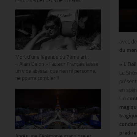
LES COUPS DE COEUR DE LA RÉDAC’
avec de
du men
Mort d’une légende du 7ème art :
« L’Oei
« Alain Delon » l’acteur Français laisse
un vide abyssal que rien ni personne,
Le Sho
ne pourra combler !!
présen
en scè
Un
cont
magiq
tragiqu
condamn
prédire
Après une Cérémonie grandiose et