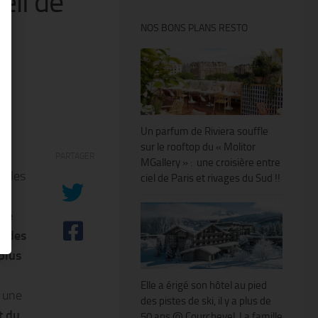
œil de
NOS BONS PLANS RESTO
Un parfum de Riviera souffle
sur le rooftop du « Molitor
PARTAGER
MGallery » : une croisière entre
ns les
ciel de Paris et rivages du Sud !!
on
ine
udes
 plus
Elle a érigé son hôtel au pied
s une
des pistes de ski, il y a plus de
rt du
50 ans @ Courchevel. La famille