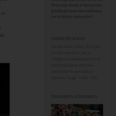
Pinturault résiste à l’assaut des
s
grands groupes internationaux,
 et
sur la station savoyarde !!
t
s
ion
GAGNEZ DES PLACES
Tentez votre chance ! Envoyez
un mail, avant le 4 mai, à
info@nouvellesdeparis.com et
remportez peut-être deux
places pour le spectacle ci-
dessous. Tirage : 4 mai - 20h
ÉVÉNEMENTS AUTOMOBILES