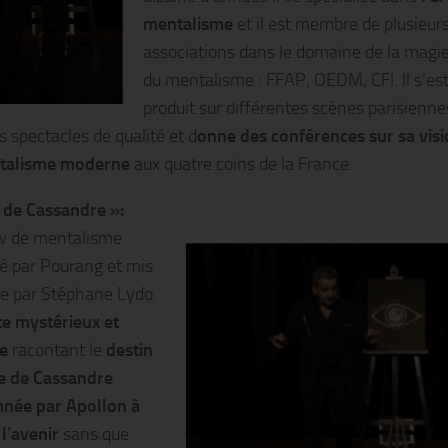
mentalisme
et il est membre de plusieur
associations dans le domaine de la magie
du mentalisme : FFAP, OEDM, CFI. Il s’es
produit sur différentes scènes parisienne
s spectacles de qualité et d
onne des conférences sur sa vis
talisme moderne
aux quatre coins de la France.
l de Cassandre »:
w de mentalisme
té par Pourang et mis
ne par Stéphane Lydo.
e mystérieux et
ue
racontant le
destin
e de Cassandre
ée par Apollon à
 l’avenir
sans que