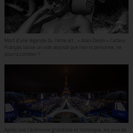
Mort d’une légende du 7ème art : « Alain Delon » l’acteur
Français laisse un vide abyssal que rien ni personne, ne
pourra combler !!
Après une Cérémonie grandiose et historique, les jeux de