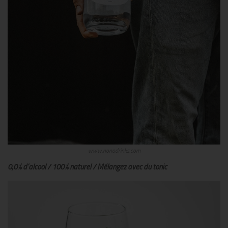
www.nonadrinks.com
0,0% d’alcool / 100% naturel / Mélangez avec du tonic