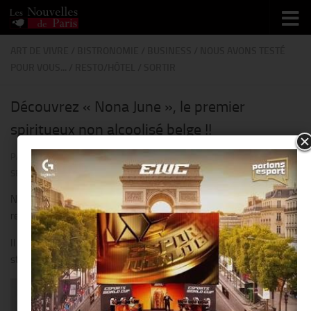
Skip to content
ART DE VIVRE
/
BISTRONOMIE
/
BUSINESS
/
NOUS AVONS TESTÉ
POUR VOUS...
/
RESTO/HÔTEL
/
SORTIR
Découvrez « Nona June », le premier
spiritueux non alcoolisé belge !!
PAR
THIERRY KER
· PUBLIÉ
3 SEPTEMBRE 2021
· MIS À JOUR
17
SEPTEMBRE 2021
NONA June est le premier spiritueux non alcoolisé belge qui
représente une alternative du gin classique.
Il a été développé par Charlotte, bio-ingénieur et fondatrice de la
start-up NONA drinks.