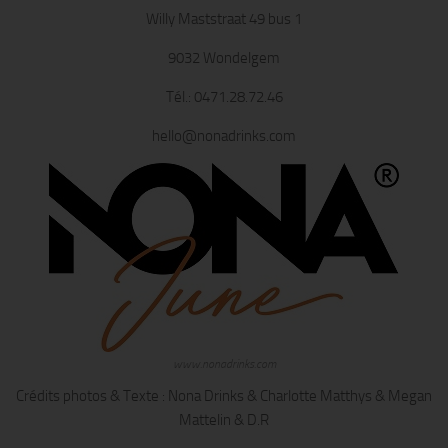
Willy Maststraat 49 bus 1
9032 Wondelgem
Tél.: 0471.28.72.46
hello@nonadrinks.com
www.nonadrinks.com
Crédits photos & Texte : Nona Drinks & Charlotte Matthys & Megan
Mattelin & D.R