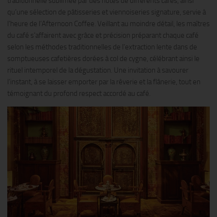
traditionnelle sublimée par des notes de différents cafés, ainsi
qu’une sélection de pâtisseries et viennoiseries signature, servie à
l’heure de l’Afternoon Coffee. Veillant au moindre détail, les maîtres
du café s’affairent avec grâce et précision préparant chaque café
selon les méthodes traditionnelles de l’extraction lente dans de
somptueuses cafetières dorées à col de cygne, célébrant ainsi le
rituel intemporel de la dégustation. Une invitation à savourer
l’instant, à se laisser emporter par la rêverie et la flânerie, tout en
témoignant du profond respect accordé au café.