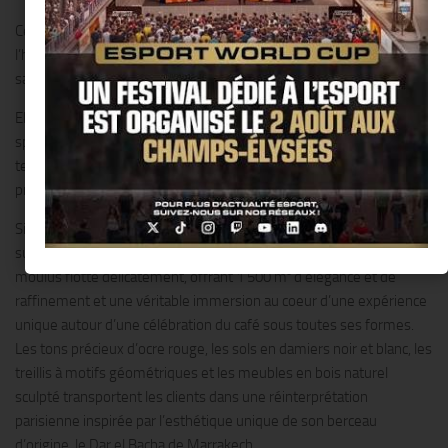
Cette adresse prestigieuse marque une nouvelle étape dans
l’histoire de la légendaire marque marocaine, qui étend désormais
sa présence en Europe.
Elle y propose une collection inégalée de plus de 200 cafés de
spécialité 100 % Arabica, sélectionnés parmi 35 des meilleurs
terroirs à travers le monde, et perpétue l’art traditionnel de la
préparation, du service et de la gastronomie autour du café.
Située au 26, avenue des Champs-Élysées, Bacha Coffee se dévoile
sur trois étages où l’arôme exquis des grains de café fraîchement
moulus flotte délicatement, offrant 1 500 m² d’élégance et de
raffinement et une véritable immersion au coeur d’une expérience
unique autour d’une célébration du café sous toutes ses formes.
Les tons précieux d’ocre rouge, les sols en damiers noir et blanc, les
treillis à motifs géométriques et les meubles en bois naturel
sculpté transportent les clients dans une réinterprétation
parisienne inspirée par l’esthétique unique de son berceau
d’origine, le Dar el Bacha de Marrakech.