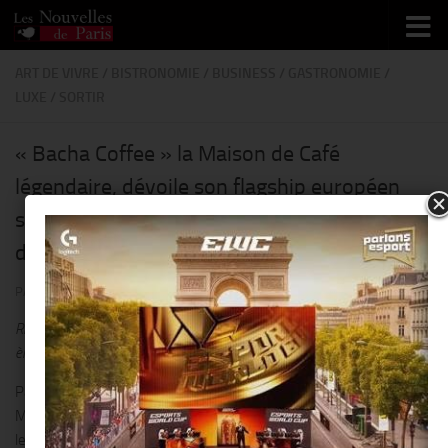
Skip to content
ART DE VIVRE
/
BISTRONOMIE
/
BUSINESS
/
GASTRONOMIE
/
LUXE
/
SORTIR
« Bacha Coffee » la Maison de Café
légendaire, dévoile son flagship européen
sur les Champs-Élysées : une invitation à
découvrir l’univers des cafés d’exception !!
PAR
THIERRY KER
· PUBLIÉ
21 AVRIL 2025
· MIS À JOUR
25 AVRIL 2025
Riche d’un siècle d’histoire, la marque marocaine inaugure une nouvelle
ère dans l’art du café au coeur d’une adresse parisienne iconique.
Paris, le 17 avril 2025 – Bacha Coffee, l’illustre Maison de Café née à
Marrakech en 1910, ouvre son tout premier flagship européen sur
les Champs-Élysées à Paris, ce jeudi 17 avril 2025 à 14h.