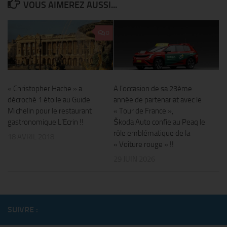
VOUS AIMEREZ AUSSI...
0
« Christopher Hache » a
A l’occasion de sa 23ème
décroché 1 étoile au Guide
année de partenariat avec le
Michelin pour le restaurant
« Tour de France »,
gastronomique L’Ecrin !!
Škoda Auto confie au Peaq le
rôle emblématique de la
18 AVRIL 2018
« Voiture rouge » !!
29 JUIN 2026
SUIVRE :