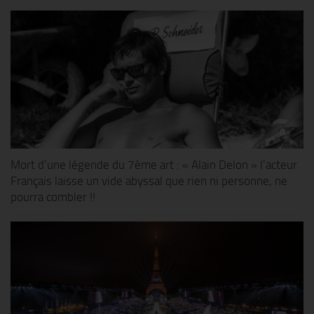
Mort d’une légende du 7ème art : « Alain Delon » l’acteur
Français laisse un vide abyssal que rien ni personne, ne
pourra combler !!