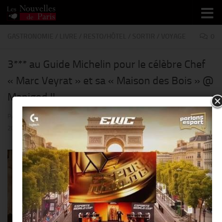
Skip to content
GASTRONOMIE
/
LIVRE
/
RESTO/HÔTEL
/
SORTIR
/
VOYAGE
0
3*** au Guide Michelin pour le célèbre Chef
« Marc Veyrat » et sa « Maison des Bois » @
Manigod !!
PAR
THIERRY KER
· PUBLIÉ
18 FÉVRIER 2018
· MIS À JOUR
18 FÉVRIER
2018