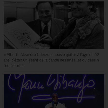
« Alberto Aleandro Uderzo » nous a quitté à l’âge de 92
ans, c’était un géant de la bande dessinée, et du dessin
tout court !!