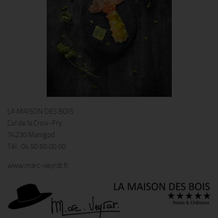
LA MAISON DES BOIS
Col de la Croix-Fry
74230 Manigod
Tél.: 04.50.60.00.00
www.marc-veyrat.fr