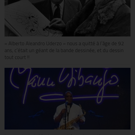
« Alberto Aleandro Uderzo » nous a quitté à l’âge de 92
ans, c’était un géant de la bande dessinée, et du dessin
tout court !!