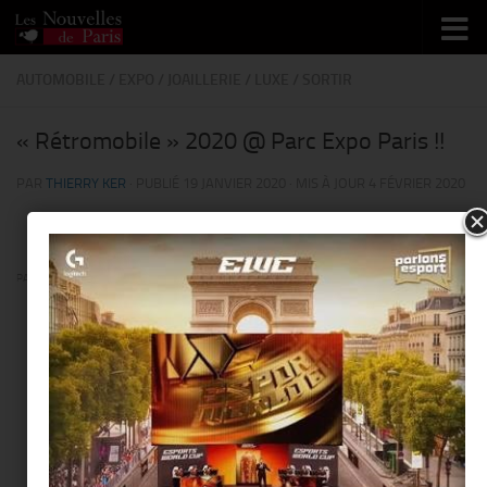
Skip to content
AUTOMOBILE
/
EXPO
/
JOAILLERIE
/
LUXE
/
SORTIR
« Rétromobile » 2020 @ Parc Expo Paris !!
PAR
THIERRY KER
· PUBLIÉ
19 JANVIER 2020
· MIS À JOUR
4 FÉVRIER 2020
PARTAGER