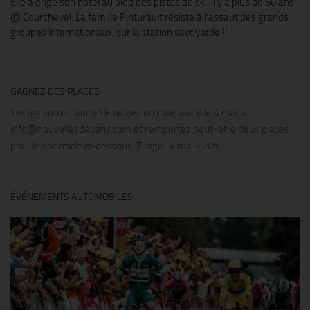
Elle a érigé son hôtel au pied des pistes de ski, il y a plus de 50 ans
@ Courchevel. La famille Pinturault résiste à l’assaut des grands
groupes internationaux, sur la station savoyarde !!
GAGNEZ DES PLACES
Tentez votre chance ! Envoyez un mail, avant le 4 mai, à
info@nouvellesdeparis.com et remportez peut-être deux places
pour le spectacle ci-dessous. Tirage : 4 mai - 20h
ÉVÉNEMENTS AUTOMOBILES