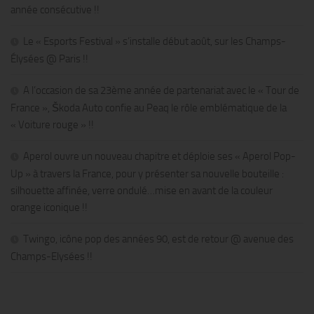
année consécutive !!
Le « Esports Festival » s’installe début août, sur les Champs-
Élysées @ Paris !!
A l’occasion de sa 23ème année de partenariat avec le « Tour de
France », Škoda Auto confie au Peaq le rôle emblématique de la
« Voiture rouge » !!
Aperol ouvre un nouveau chapitre et déploie ses « Aperol Pop-
Up » à travers la France, pour y présenter sa nouvelle bouteille :
silhouette affinée, verre ondulé…mise en avant de la couleur
orange iconique !!
Twingo, icône pop des années 90, est de retour @ avenue des
Champs-Elysées !!