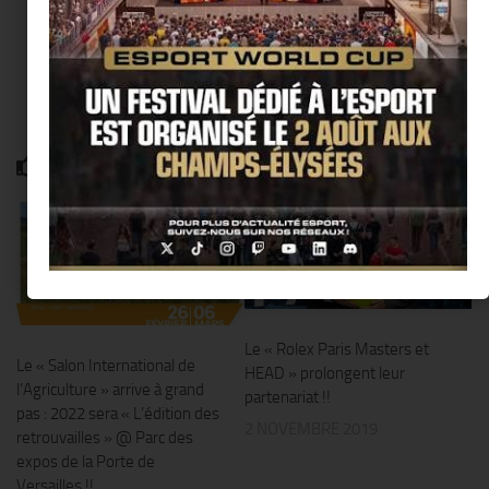
VOUS AIMEREZ AUSSI...
0
Le « Rolex Paris Masters et
Le « Salon International de
HEAD » prolongent leur
l’Agriculture » arrive à grand
partenariat !!
pas : 2022 sera « L’édition des
2 NOVEMBRE 2019
retrouvailles » @ Parc des
expos de la Porte de
Versailles !!