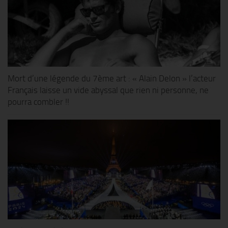
Mort d’une légende du 7ème art : « Alain Delon » l’acteur
Français laisse un vide abyssal que rien ni personne, ne
pourra combler !!