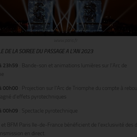
www.paris.fr
E DE LA SOIREE DU PASSAGE A L’AN 2023
à 23h59
: Bande-son et animations lumières sur l’Arc de
he
à 00h00
: Projection sur l’Arc de Triomphe du compte à rebo
gné d’effets pyrotechniques
à 00h09
: Spectacle pyrotechnique
et BFM Paris Ile-de-France bénéficient de l’exclusivité des d
ansmission en direct.