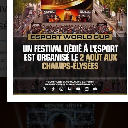
velle année 2023, sur les
sées !!
RRY KER
· PUBLIÉ
25 DÉCEMBRE 2022
· MIS À JOUR
29 DÉCEMBRE 2022
sion du passage à la nouvelle année 2023, la « Ville de Paris 
aux Parisiennes et aux Parisiens un spectacle son et lumière f
plus belle avenue du monde, à partir de 22h00 !!