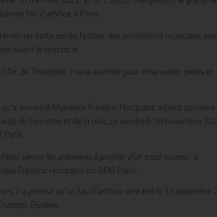
es de fin d’année 2022, et NYE 2023, marqueront le grand re
tionnel feu d’artifice à Paris.
rémenter cette soirée festive, des animations musicales
ser
ées avant le spectacle.
l’Arc de Triomphe, il sera illuminé pour émerveiller petits et
e qu’a annoncé Monsieur Frédéric Hocquard, adjoint au maire
hargé du tourisme et de la nuit, ce vendredi 18 novembre 20
 Paris.
 Fêtes seront les premières à profiter d’un tracé normal
: a
liqué Frédéric Hocquard sur BFM Paris.
eurs, il a précisé qu’un feu d’artifice sera tiré le 31 décembre
 Champs-Elysées.