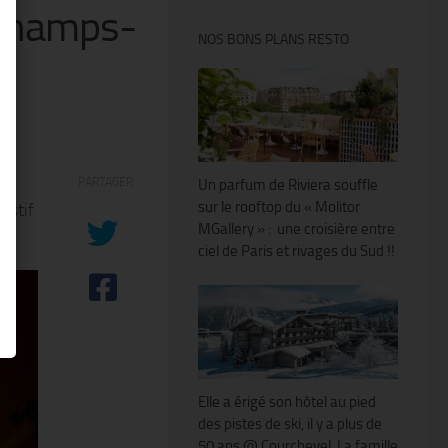
 Champs-
NOS BONS PLANS RESTO
»
PARTAGER
Un parfum de Riviera souffle
sur le rooftop du « Molitor
estif
MGallery » : une croisière entre
ciel de Paris et rivages du Sud !!
Elle a érigé son hôtel au pied
des pistes de ski, il y a plus de
50 ans @ Courchevel. La famille