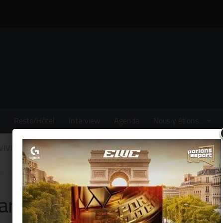
Resto/Hôtel
Interview
Agenda
Nous y étions…
VIVRE
/
BUSINESS
/
CÉRÉMONIE
/
HIGH-TECH
/
NOUS AVONS VU
aris » célèbre avec les Paris