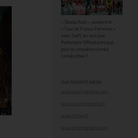
« Škoda Auto » soutient le
« Tour de France Femmes »
avec Zwift, en tant que
Partenaire Officiel principal,
pour la cinquième année
consécutive !!
OUR FAVORITE MEDIA
www.cotemagazine.com
www.crushmagazine.fr
www.forbes.fr
www.glintmagazine.com
!