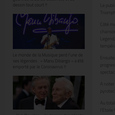
dessin tout court !!
Le publ
Triomph
Côté mus
chanson
Legend,
températ
Le monde de la Musique perd l’une de
Ensuite
ses légendes : « Manu Dibango » a été
progres
emporté par le Coronavirus !!
spectacu
A noter
pyrotec
Au tota
l’Etoile !