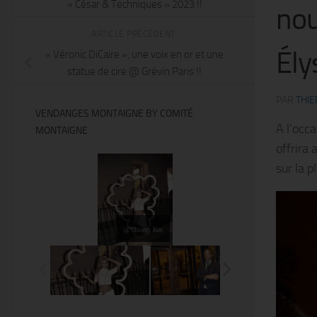
« César & Techniques » 2023 !!
nou
ARTICLE PRÉCÉDENT
Ély
« Véronic DiCaire », une voix en or et une
statue de cire @ Grévin Paris !!
PAR
THIE
VENDANGES MONTAIGNE BY COMITÉ
A l’occa
MONTAIGNE
offrira 
sur la 
@Thierry Ker