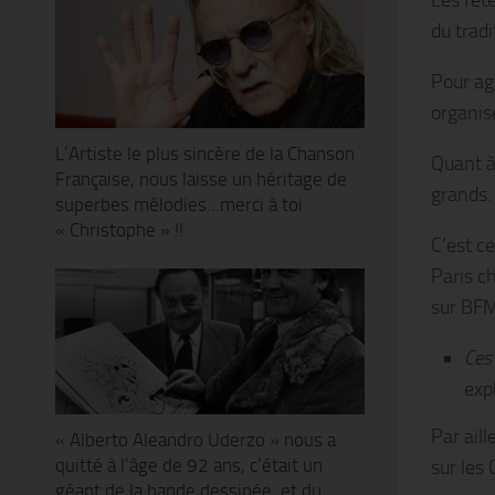
Les fêt
du tradi
Pour ag
organis
L’Artiste le plus sincère de la Chanson
Quant à 
Française, nous laisse un héritage de
grands.
superbes mélodies…merci à toi
« Christophe » !!
C’est c
Paris c
sur BFM
Ces
exp
Par aill
« Alberto Aleandro Uderzo » nous a
quitté à l’âge de 92 ans, c’était un
sur les
géant de la bande dessinée, et du