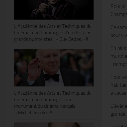
Pour le
Champs
L’Académie des Arts et Techniques du
Ce same
Cinéma rend hommage à l’un des plus
pour viv
grands humoristes : « Guy Bedos » !!
En plus 
musique
Triomph
Pour vo
habitue
à cause
L’Académie des Arts et Techniques du
Cinéma rend hommage à un
L’événem
monument du cinéma français :
« Michel Piccoli » !!
grande 