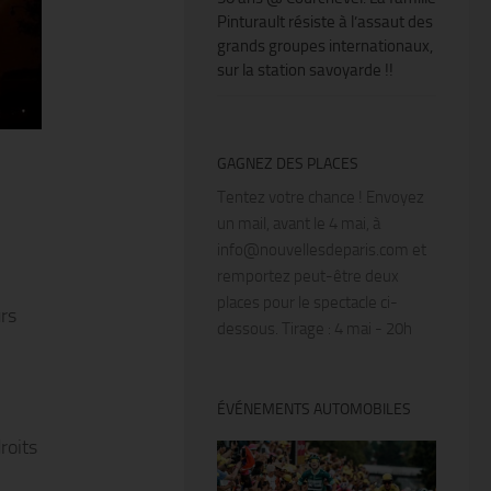
Pinturault résiste à l’assaut des
grands groupes internationaux,
sur la station savoyarde !!
GAGNEZ DES PLACES
Tentez votre chance ! Envoyez
un mail, avant le 4 mai, à
info@nouvellesdeparis.com et
remportez peut-être deux
places pour le spectacle ci-
urs
dessous. Tirage : 4 mai - 20h
ÉVÉNEMENTS AUTOMOBILES
roits