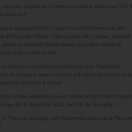
ic sera ravi d’apprécier le fameux compte à rebours sur l’Arc 
e illuminé !!
ique, la playlist mettra l’accent sur l’éclectisme avec des
s de Dua Lipa, Infinity, Clara Luciani, Harry Styles, Sound of
 Juliette Armanet et Shirley Bassey pour faire monter la
ure et faire vibrer la fête.
, profitez d’un spectacle pyrotechnique avec l’apparition
sive du compte à rebours menant à 8 scènes de lumière et d
laire feu d’artifice, à minuit.
 cette année, Arteventia se voit confier le très attendu spect
hnique du 31 décembre 2022, sur l’Arc de Triomphe !!
l 127 lieux de tournage sont disséminés autour de la Place de
!