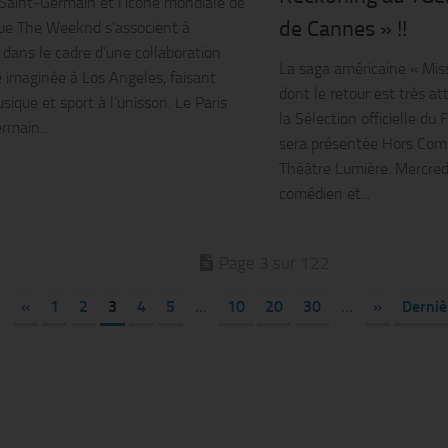
 Saint-Germain et l’icône mondiale de
de Cannes » !!
ue The Weeknd s’associent à
dans le cadre d’une collaboration
La saga américaine « Miss
e imaginée à Los Angeles, faisant
dont le retour est très at
sique et sport à l’unisson. Le Paris
la Sélection officielle du
rmain...
sera présentée Hors Com
Théâtre Lumière. Mercredi
comédien et...
Page 3 sur 122
«
1
2
3
4
5
…
10
20
30
…
»
Derniè