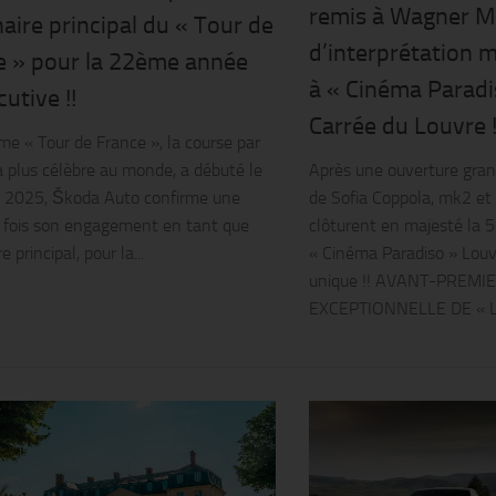
remis à Wagner M
aire principal du « Tour de
d’interprétation 
e » pour la 22ème année
à « Cinéma Parad
utive !!
Carrée du Louvre !
e « Tour de France », la course par
a plus célèbre au monde, a débuté le
Après une ouverture gran
et 2025, Škoda Auto confirme une
de Sofia Coppola, mk2 et
 fois son engagement en tant que
clôturent en majesté la 
e principal, pour la...
« Cinéma Paradiso » Louv
unique !! AVANT-PREMI
EXCEPTIONNELLE DE « L