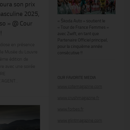
oura son prix
masculine 2025,
« Škoda Auto » soutient le
iso » @ Cour
« Tour de France Femmes »
!
avec Zwift, en tant que
Partenaire Officiel principal,
diose en présence
pour la cinquième année
 le Musée du Louvre
consécutive !!
5ème édition de
re avec une soirée
ERE
OUR FAVORITE MEDIA
’AGENT...
www.cotemagazine.com
www.crushmagazine.fr
www.forbes.fr
www.glintmagazine.com