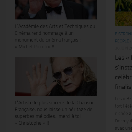
L’Académie des Arts et Techniques du
Cinéma rend hommage à un
BISTRON
monument du cinéma français :
PEOPLE
« Michel Piccoli » !!
30 JUIN 
Les « 
s’inst
célèbr
finali
Les « Bi
L’Artiste le plus sincère de la Chanson
fort l’é
Française, nous laisse un héritage de
nichée a
superbes mélodies…merci à toi
l’incroy
« Christophe » !!
avec une