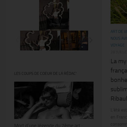
@Thierry Ker
ART DE V
NOUS AVO
VOYAGE
28 JUILL
La myr
franç
LES COUPS DE COEUR DE LA RÉDAC’
bonhe
subli
Ribault
L’été est
en Franc
consomm
Mort d’une légende du 7ème art :