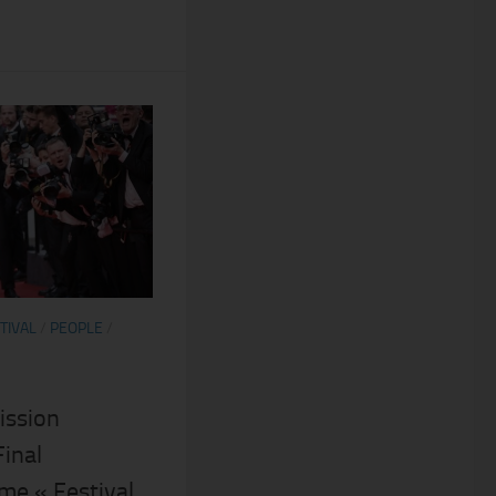
TIVAL
/
PEOPLE
/
ission
Final
me « Festival