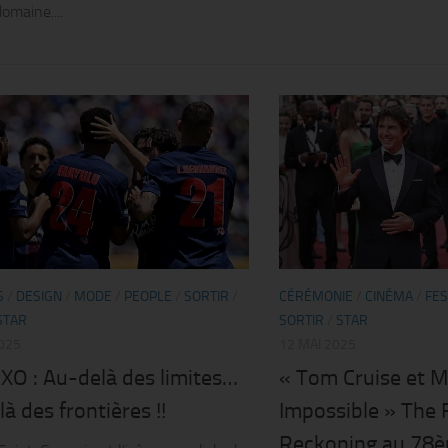
omaine....
S
/
DESIGN
/
MODE
/
PEOPLE
/
SORTIR
/
CÉRÉMONIE
/
CINÉMA
/
FES
STAR
SORTIR
/
STAR
2025
12 MAI 2025
XO : Au-delà des limites…
« Tom Cruise et M
à des frontières !!
Impossible » The 
Reckoning au 78è