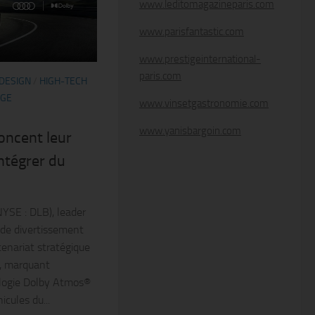
www.leditomagazineparis.com
www.parisfantastic.com
www.prestigeinternational-
paris.com
DESIGN
/
HIGH-TECH
AGE
www.vinsetgastronomie.com
www.yanisbargoin.com
oncent leur
ntégrer du
NYSE : DLB), leader
 de divertissement
enariat stratégique
i, marquant
nologie Dolby Atmos®
cules du...