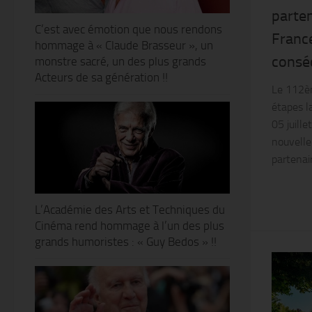
parten
C’est avec émotion que nous rendons
Franc
hommage à « Claude Brasseur », un
conséc
monstre sacré, un des plus grands
Acteurs de sa génération !!
Le 112èm
étapes l
05 juill
nouvelle
partenair
L’Académie des Arts et Techniques du
Cinéma rend hommage à l’un des plus
grands humoristes : « Guy Bedos » !!