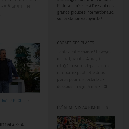
Pinturault résiste à l’assaut des
ée !! À VIVRE EN
grands groupes internationaux,
..
sur la station savoyarde !!
GAGNEZ DES PLACES
Tentez votre chance ! Envoyez
un mail, avant le 4 mai, à
info@nouvellesdeparis.com et
remportez peut-être deux
places pour le spectacle ci-
dessous. Tirage : 4 mai - 20h
TIVAL
/
PEOPLE
/
ÉVÉNEMENTS AUTOMOBILES
annes » a