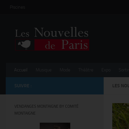
Piscines
Skip to content
Accueil
Musique
Mode
Théâtre
Expo
Sortir
SUIVRE :
LES NO
VENDANGES MONTAIGNE BY COMITÉ
MONTAIGNE