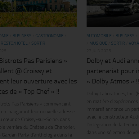
OMIE
/
BUSINESS
/
GASTRONOMIE
/
AUTOMOBILE
/
BUSINESS
/
/
RESTO/HÔTEL
/
SORTIR
/
MUSIQUE
/
SORTIR
/
VOY
2025
23 JUIN 2025
Bistrots Pas Parisiens »
Dolby et Audi ann
allent @ Croissy et
partenariat pour i
ent leur ouverture avec les
« Dolby Atmos » !!
stes de « Top Chef » !!
Dolby Laboratories, Inc. (
en matière d’expériences
strots Pas Parisiens » commencent
immersif annonce un part
té en inaugurant leur nouvelle adresse
avec le constructeur Aud
u cœur de Croissy-sur-Seine, dans
l’intégration de la tech
able verrière du Château de Chanorier,
dans une sélection de véhi
 Garden Party d’anthologie dans le