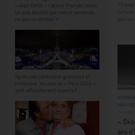
d’Espagn
« Alain Delon » l’acteur Français laisse
cultures
un vide abyssal que rien ni personne,
ne pourra combler !!
Bertrant 
Après une Cérémonie grandiose et
historique, les jeux de « Paris 2024 »
sont officiellement ouverts !!
AUTOMOB
HIGH-TE
14 JUILL
« Ško
ans d’