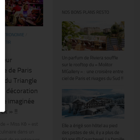
NOS BONS PLANS RESTO
ASTRONOMIE
/
ORTIR
Un parfum de Riviera souffle
lleur
sur le rooftop du « Molitor
ue de Paris
MGallery » : une croisière entre
ciel de Paris et rivages du Sud !!
r du Triangle
ne décoration
ante imaginée
ck » !!
 de « Miss Kō » est
Elle a érigé son hôtel au pied
culinaire dans un
des pistes de ski, il y a plus de
met de se retrouver
50 ans @ Courchevel. La famille