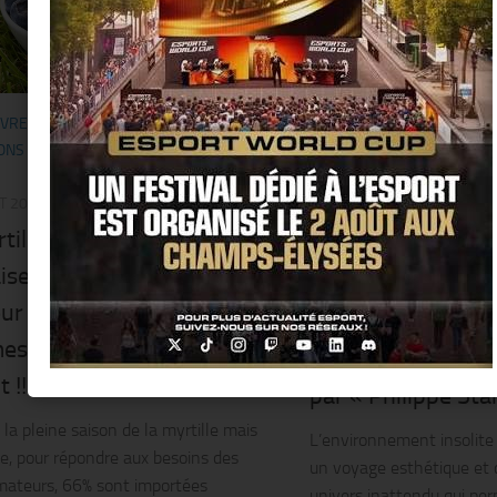
IVRE
/
BUSINESS
/
GASTRONOMIE
/
BISTRONOMIE
/
DESIGN
/
G
NS VU POUR VOUS...
/
SORTIR
/
PEOPLE
/
RESTO/HÔTEL
/
S
21 JUILLET 2025
ET 2025
« Miss Kô » le mei
tille, nouvelle filière
restaurant Asiatiq
aise en Sologne…le goût du
situé en plein cœu
ur : découvrez leurs
d’Or, est doté d’u
mes vergers @ Ligny-le-
chic, fun et délir
 !!
par « Philippe Star
 la pleine saison de la myrtille mais
L’environnement insolite
e, pour répondre aux besoins des
un voyage esthétique et 
ateurs, 66% sont importées
univers inattendu qui per