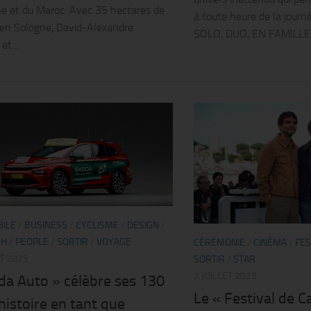
e et du Maroc. Avec 35 hectares de
à toute heure de la journ
 en Sologne, David-Alexandre
SOLO, DUO, EN FAMILLE.
et...
ILE
/
BUSINESS
/
CYCLISME
/
DESIGN
/
CH
/
PEOPLE
/
SORTIR
/
VOYAGE
CÉRÉMONIE
/
CINÉMA
/
FES
ET 2025
SORTIR
/
STAR
7 JUILLET 2025
da Auto » célèbre ses 130
Le « Festival de C
histoire en tant que