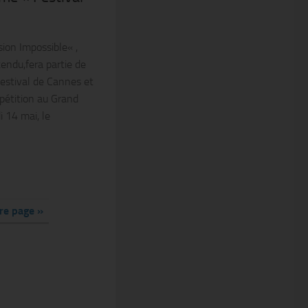
ion Impossible« ,
tendu,fera partie de
 Festival de Cannes et
pétition au Grand
 14 mai, le
re page »