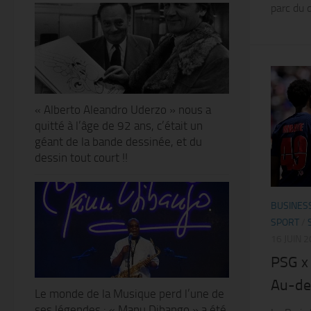
parc du d
« Alberto Aleandro Uderzo » nous a
quitté à l’âge de 92 ans, c’était un
géant de la bande dessinée, et du
dessin tout court !!
BUSINES
SPORT
/
16 JUIN 
PSG x 
Au-del
Le monde de la Musique perd l’une de
ses légendes : « Manu Dibango » a été