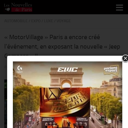
Skip to content
AUTOMOBILE
/
EXPO
/
LUXE
/
VOYAGE
« MotorVillage » Paris a encore créé
l’événement, en exposant la nouvelle « Jeep
Compass » !!
PAR
THIERRY KER
· PUBLIÉ
27 JUIN 2017
· MIS À JOUR
29 JUIN 2017