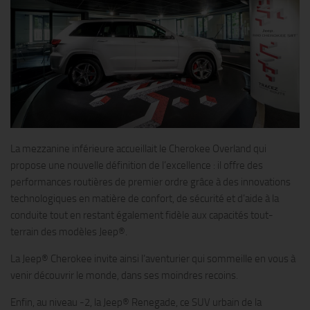
La mezzanine inférieure accueillait le Cherokee Overland qui
propose une nouvelle définition de l’excellence : il offre des
performances routières de premier ordre grâce à des innovations
technologiques en matière de confort, de sécurité et d’aide à la
conduite tout en restant également fidèle aux capacités tout-
terrain des modèles Jeep®.
La Jeep® Cherokee invite ainsi l’aventurier qui sommeille en vous à
venir découvrir le monde, dans ses moindres recoins.
Enfin, au niveau -2, la Jeep® Renegade, ce SUV urbain de la