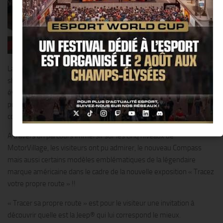
La présentation de la nouvelle Jeep® Compass à MotorVillage, le
showroom du Groupe FCA sur les Champs-Elysées à Paris, fut un
événement : c’est en effet la première fois que le Compass a été
présenté au public en France avant de faire ses débuts
commerciaux depuis la mi-juin.
A travers un parcours immersif sur les cinq niveaux de
MotorVillage, les visiteurs ont pu admirer, le nouveau Compass
mais aussi certains modèles emblématiques de la légendaire
marque américaine dans le cadre de la nouvelle exposition « Tracez
votre propre route » !!
« Tracer sa propre route » est pour le visiteur une invitation à
découvrir quelle est la Jeep® qui lui correspond le mieux.