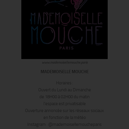
www.mademoisellemouche.paris
MADEMOISELLE MOUCHE
Horaires :
Ouvert du Lundi au Dimanche
de 18H00 à 02H00 du matin
l’espace est privatisable
Ouverture annoncée sur les réseaux sociaux
en fonction de la météo
Instagram : @mademoisellemoucheparis