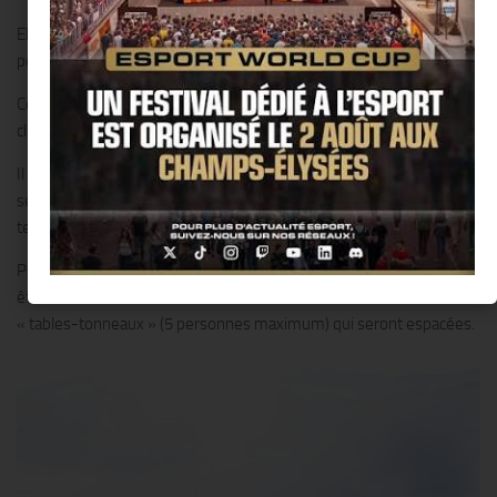
Elles seront uniquement accessibles sur réservation, afin de
pouvoir mieux gérer le flux des personnes présentes.
Ces mini-terrasses seront désinfectées entre chaque groupe de
clients.
Il n’y aura pas d’accès direct au bar mais le personnel en charge du
service viendra prendre les commandes, directement sur les
terrasses.
Pour les groupes qui seront moins de dix personnes, ils pourront
être accueillis et s’installer comme l’année dernière autour de
« tables-tonneaux » (5 personnes maximum) qui seront espacées.