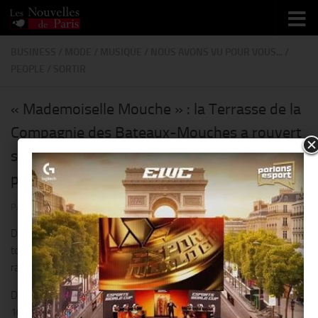
Skip to content
BUSINESS
/
MODE
/
MUSIQUE
/
NOUS AVONS VU POUR VOUS...
/
PEOPLE
/
SORTIR
« Mademoiselle Mouche » : la Terrasse de la
Compagnie des Bateaux-Mouches a rouvert
ses portes, pour une deuxième saison @
place de l’Alma !!
PAR
THIERRY KER
· PUBLIÉ
6 JUILLET 2020
· MIS À JOUR
6 JUILLET 2020
Dans un esprit toujours festif, en plein air, sur la Seine et face à la
tour Eiffel la mise en place du lieu a été cette année repensée, en
raison de la situation sanitaire actuelle.
Des mini terrasses privatives (6) ont été créés avec une capacité de
10 personnes maximum par terrasse.