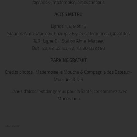
facebook : mademoisellemoucheparis
ACCES METRO
Lignes 1, 8, 9 et 13
Stations Alma-Marceau, Champs-Elysées Clémenceau, Invalides
RER : Ligne C – Station Alma-Marceau
Bus : 28, 42, 52, 63, 72, 73, 80, 83 et 93
PARKING GRATUIT
Crédits photos : Mademoiselle Mouche & Compagnie des Bateaux-
Mouches & D.R
L’abus d’alcool est dangereux pour la Santé, consommez avec
Modération
PARTAGER