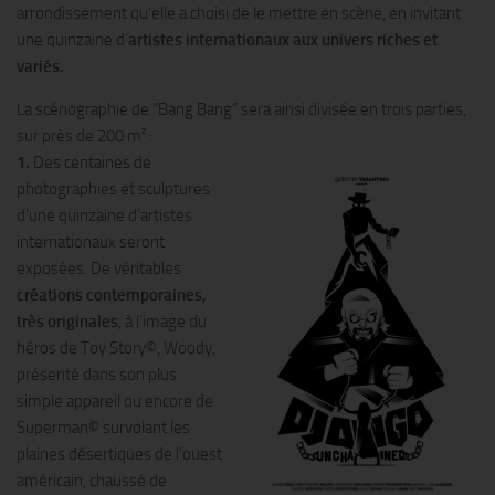
arrondissement qu’elle a choisi de le mettre en scène, en invitant
une quinzaine d’
artistes internationaux aux univers riches et
variés.
La scénographie de “Bang Bang” sera ainsi divisée en trois parties,
sur près de 200 m² :
1.
Des centaines de
photographies et sculptures
d’une quinzaine d’artistes
internationaux seront
exposées. De véritables
créations contemporaines,
très originales
, à l’image du
héros de Toy Story©, Woody,
présenté dans son plus
simple appareil ou encore de
Superman© survolant les
plaines désertiques de l’ouest
américain, chaussé de