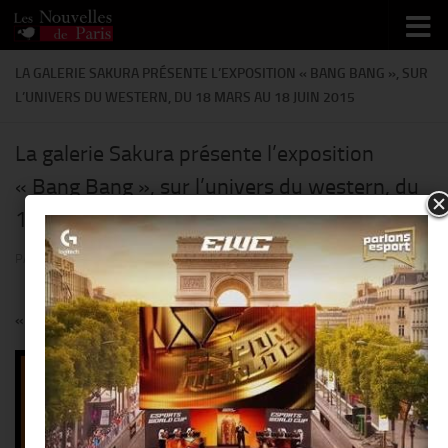
Skip to content
LA GALERIE SAKURA PRÉSENTE L’EXPOSITION « BANG BANG », SUR
L’UNIVERS DU WESTERN, DU 18 MARS AU 18 JUIN 2015
La galerie Sakura présente l’exposition
« Bang Bang », sur l’univers du western, du
18 mars au 18 juin 2015
PAR
THIERRY KER
· PUBLIÉ
18 MARS 2015
· MIS À JOUR
26 FÉVRIER 2015
« Bang Bang », l’exposition qui va faire du bruit:
Du 18 mars au 18 juin 2015,
le western se fait une place
au cœur du Marais Explorer
le Far West en plein Paris
et
replonger en enfance : c’est