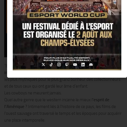
ce que proposera bientôt la
galerie d’art Sakura. Après le
succès de son dernier
événement consacré à
Goldorak, elle lance ainsi, en
mars prochain, une
exposition exceptionnelle
autour de l’
univers
légendaire du western
:
“Bang Bang”. À travers le regard d’
une quinzaine d’artistes
internationaux
, les cowboys et les Indiens rejouent leurs scènes
les plus mythiques pour le plus grand bonheur des collectionneurs
et de tous ceux qui ont gardé leur âme d’enfant.
Les cowboys ne meurent jamais.
Quel autre genre que le western incarne le mieux l
’esprit de
l’Amérique
? Intimement liés à l’histoire de ce pays, les films de
l’ouest sauvage ont traversé le temps et les époques pour acquérir
une place intemporelle.