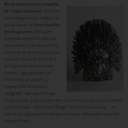
Né au moment où la conquête
de l’ouest s’achevait
, ce genre
cinématographique majeur n’a
cessé depuis de f
aire travailler
les imaginaires
. Retraçant
symboliquement la naissance
de la nation, il a évolué au fil du
temps et se réinvente à chaque
nouvelle décennie. Ainsi, on a
pu l’apprécier sous diverses
formes : classique dans La
Prisonnière du désert, La
Chevauchée fantastique… ;
“spaghetti” dans les films de
Sergio Leone ; crépusculaire dans L’Homme qui tua Liberty Valance
ou Impitoyable ; animé dans Rango, Toy Story, Lucky Luke… ; et
même écologique via Danse avec les loups, voire spatial avec Star
Wars et Firefly.