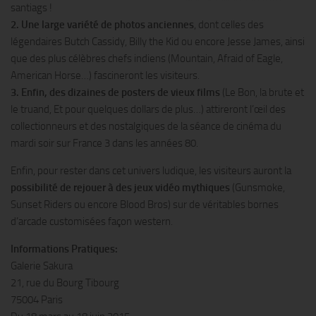
santiags !
2. Une large variété de photos anciennes
, dont celles des
légendaires Butch Cassidy, Billy the Kid ou encore Jesse James, ainsi
que des plus célèbres chefs indiens (Mountain, Afraid of Eagle,
American Horse…) fascineront les visiteurs.
3. Enfin, des dizaines de posters de vieux films
(Le Bon, la brute et
le truand, Et pour quelques dollars de plus…) attireront l’œil des
collectionneurs et des nostalgiques de la séance de cinéma du
mardi soir sur France 3 dans les années 80.
Enfin, pour rester dans cet univers ludique, les visiteurs auront la
possibilité de rejouer à des jeux vidéo mythiques
(Gunsmoke,
Sunset Riders ou encore Blood Bros) sur de véritables bornes
d’arcade customisées façon western.
Informations Pratiques:
Galerie Sakura
21, rue du Bourg Tibourg
75004 Paris