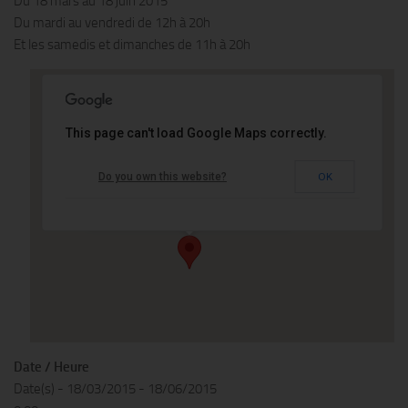
Du 18 mars au 18 juin 2015
Du mardi au vendredi de 12h à 20h
Et les samedis et dimanches de 11h à 20h
This page can't load Google Maps correctly.
Galerie Sakura
Do you own this website?
OK
21, rue du Bourg Tibourg - 75004 Paris
Événements
Date / Heure
Date(s) - 18/03/2015 - 18/06/2015