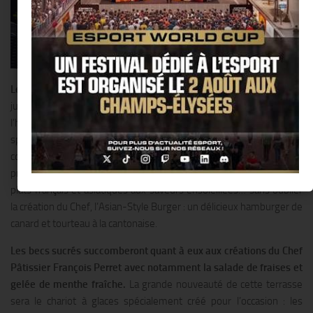
Le Shangri-La Hotel
, Paris dévoile ses plus beaux atours dès le 2
juin avec La 8 Iéna, sa nouvelle terrasse située dans l’avant-cour de
l’hôtel et directement accessible depuis l’avenue d’Iéna. Une carte
spécialement imaginée par le Chef Exécutif Philippe Labbé
comblera les petites et les grandes faims :salades légères et
printanières comme la Salade de crabe au pamplemousse rose,
plats français et asiatiques aux saveurs ensoleillées… sans oublier
la création du Chef, l’Asian-Style Burger : un délicieux hamburger de
canard et tourteau à la cantonaise.
Les becs sucrés succomberont quant à eux aux créations du Chef
Pâtissier François Perret avec notamment la salade de fraises et
gelée de menthe fraîche.
La grande nouveauté de cette terrasse
sera le chariot à glaces spécialement créé pour l’occasion : les