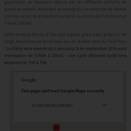
gourmands se laisseront séduire par les différents parfums de
glaces et sorbets artisanaux accompagnés par exemple de pêches
pochées au jus de groseille et verveine ou encore de framboises et
fraises fraîches…
Cette terrasse fleurie, à l’abri des regards grâce à ses grilles en fer
forgé, deviendra vite le nouveau lieu de rendez-vous du Tout-Paris
!
La 8 Iéna sera ouverte du 2 juin jusqu’à mi-septembre 2014 sans
interruption de 12h00 à 22h30 – une carte déjeuner tardif sera
proposée de 15h à 19h.
This page can't load Google Maps correctly.
Le Shangri-La Hotel
Do you own this website?
OK
10 avenue Iena - PARIS
Événements