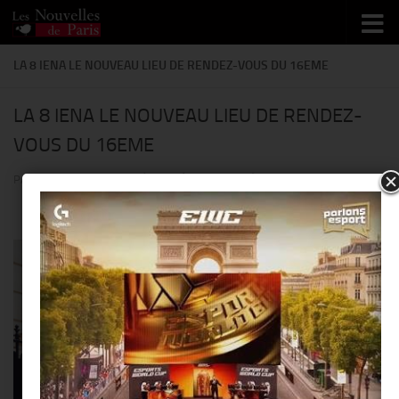
Skip to content
LA 8 IENA LE NOUVEAU LIEU DE RENDEZ-VOUS DU 16EME
LA 8 IENA LE NOUVEAU LIEU DE RENDEZ-
VOUS DU 16EME
PAR
THIERRY KER
· PUBLIÉ
14 AOÛT 2014
· MIS À JOUR
27 MAI 2014