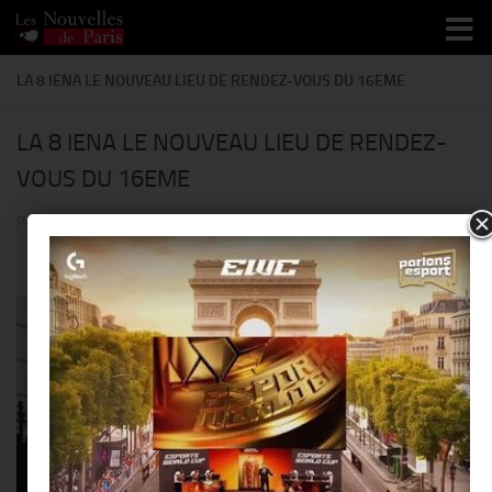
Skip to content
LA 8 IENA LE NOUVEAU LIEU DE RENDEZ-VOUS DU 16EME
LA 8 IENA LE NOUVEAU LIEU DE RENDEZ-
VOUS DU 16EME
PAR
THIERRY KER
· PUBLIÉ
26 JUILLET 2014
· MIS À JOUR
27 MAI 2014