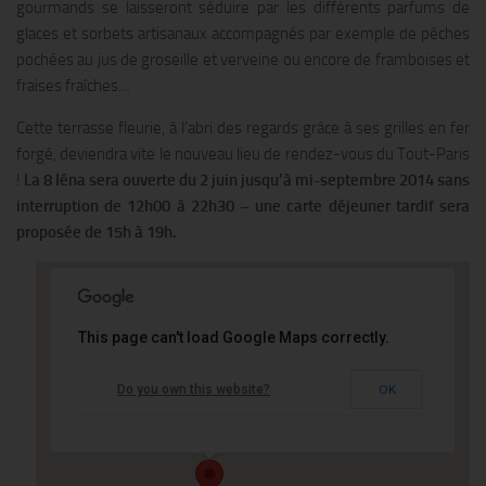
gourmands se laisseront séduire par les différents parfums de
glaces et sorbets artisanaux accompagnés par exemple de pêches
pochées au jus de groseille et verveine ou encore de framboises et
fraises fraîches…
Cette terrasse fleurie, à l’abri des regards grâce à ses grilles en fer
forgé, deviendra vite le nouveau lieu de rendez-vous du Tout-Paris
!
La 8 Iéna sera ouverte du 2 juin jusqu’à mi-septembre 2014 sans
interruption de 12h00 à 22h30 – une carte déjeuner tardif sera
proposée de 15h à 19h.
This page can't load Google Maps correctly.
Le Shangri-La Hotel
Do you own this website?
OK
10 avenue Iena - PARIS
Événements