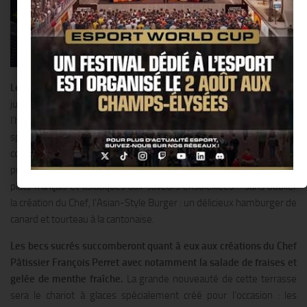
Le Shangri-La Hotel
, Paris dévoile ses plus beaux atours dès le 2
juin avec La 8 Iéna, sa nouvelle terrasse située dans l’avant-cour de
l’hôtel et directement accessible depuis l’avenue d’Iéna. Une carte
spécialement imaginée par le Chef Exécutif Philippe Labbé
comblera les petites et les grandes faims :salades légères et
printanières comme la Salade de crabe au pamplemousse rose,
plats français et asiatiques aux saveurs ensoleillées… sans oublier
la création du Chef, l’Asian-Style Burger : un délicieux hamburger de
canard et tourteau à la cantonaise.
Les becs sucrés succomberont quant à eux aux créations du Chef
Pâtissier François Perret avec notamment la salade de fraises et
gelée de menthe fraîche.
La grande nouveauté de cette terrasse
sera le chariot à glaces spécialement créé pour l’occasion : les