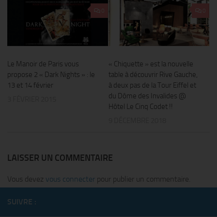
0
0
Le Manoir de Paris vous
« Chiquette » est la nouvelle
propose 2 « Dark Nights » : le
table à découvrir Rive Gauche,
13 et 14 février
à deux pas de la Tour Eiffel et
du Dôme des Invalides @
3 FÉVRIER 2015
Hôtel Le Cinq Codet !!
9 DÉCEMBRE 2018
LAISSER UN COMMENTAIRE
Vous devez
vous connecter
pour publier un commentaire.
SUIVRE :