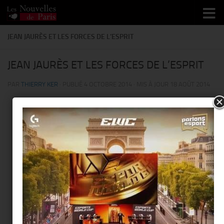
Skip to content
JEAN JAURÈS ET LES FORCES DE L’ESPRIT
JEAN JAURÈS ET LES FORCES DE L’ESPRIT
PAR
THIERRY KER
· PUBLIÉ
4 OCTOBRE 2014
· MIS À JOUR
18 AOÛT 2014
JEAN JAURÈS ET LES FORCES DE L’ESPRIT
DÉBAT SUR L’ŒUVRE PHILOSOPHIQUE DE JAURÈS ANIMÉ PAR