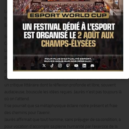
Raphaël PRUDENCIO
Le samedi 4 octobre 2014 au Café Le Croissant 146 rue
Montmartre 75002 PARIS de 15h00 à 17h00.
Entrée libre dans la limite des places disponibles.
Sur une idée de Raphaël PRUDENCIO, Professeur à Janson de Sailly,
Conférencier et animateur de cafés philo depuis 2002.
Le 31 juillet 1914, un geste fanatique privait la France de la voix de
Jaurès. De sa voix et de sa pensée. Bien qu’il soit devenu une figure
majeure du socialisme et de la IIIème République, paradoxalement,
de nombreux aspects de son œuvre demeurent méconnus.
En effet, Jaurès fut aussi un authentique philosophe, un historien et
un critique littéraire dont la réflexion profonde et libre, souvent
audacieuse, bouscule les idées reçues. Jaurès n’est pas toujours là
où on l’attend.
Il se pourrait que sa métaphysique éclaire notre présent et fraie
des chemins pour l’avenir.
Jaurès affirmait que tout homme, sans préjuger de sa condition, a
pour vocation d’accomplir sa pleine humanité par l’exercice de la