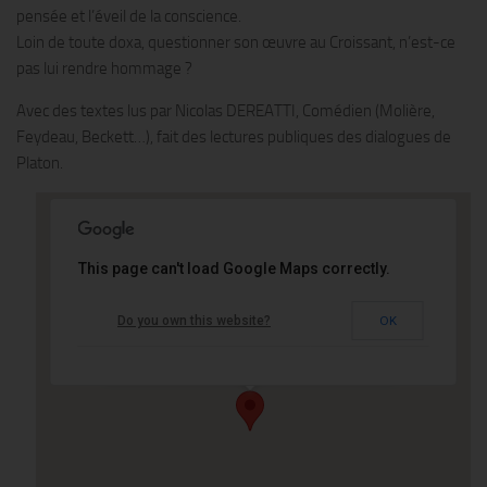
pensée et l’éveil de la conscience.
Loin de toute doxa, questionner son œuvre au Croissant, n’est-ce
pas lui rendre hommage ?
Avec des textes lus par Nicolas DEREATTI, Comédien (Molière,
Feydeau, Beckett…), fait des lectures publiques des dialogues de
Platon.
146 rue Montmartre 75002
This page can't load Google Maps correctly.
Paris
Café Le Croissant 146 rue Montmartre 75002
Do you own this website?
OK
Paris - paris
Événements