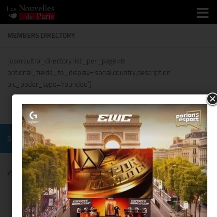
Skip to content
MEMBERS DIRECTORY
[usersultra_directory list_per_page=8
optional_fields_to_display=’social,country,description’
pic_boder_type=’rounded’]
SUIVRE :
VENDANGES MONTAIGNE BY COMITÉ MONTAIGNE