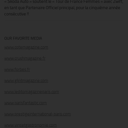
« Škoda Auto » soutient le « Tour de France Femmes » avec Zwift,
en tant que Partenaire Officiel principal, pour la cinquième année
consécutive !!
OUR FAVORITE MEDIA
www.cotemagazine.com
www.crushmagazine.fr
www.forbes.fr
www.glintmagazine.com
www.leditomagazineparis.com
www.parisfantastic.com
www.prestigeinternational-paris.com
www.vinsetgastronomie.com