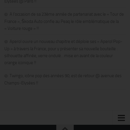
Élysées @ Paris !!
A l’occasion de sa 23ème année de partenariat avec le « Tour de
France », Škoda Auto confie au Peaq le rôle emblématique de la
« Voiture rouge » !!
Aperol ouvre un nouveau chapitre et déploie ses « Aperol Pop-
Up » à travers la France, pour y présenter sa nouvelle bouteille :
silhouette affinée, verre ondulé…mise en avant de la couleur
orange iconique !!
Twingo, icône pop des années 90, est de retour @ avenue des
Champs-Elysées !!