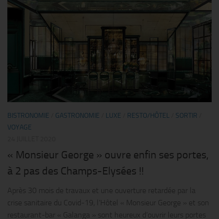
BISTRONOMIE
/
GASTRONOMIE
/
LUXE
/
RESTO/HÔTEL
/
SORTIR
/
VOYAGE
24 JUILLET 2020
« Monsieur George » ouvre enfin ses portes,
à 2 pas des Champs-Elysées !!
Après 30 mois de travaux et une ouverture retardée par la
crise sanitaire du Covid-19, l’Hôtel « Monsieur George » et son
restaurant-bar « Galanga » sont heureux d’ouvrir leurs portes