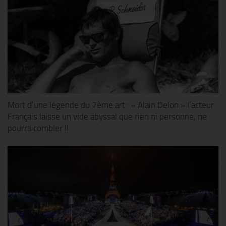
Mort d’une légende du 7ème art : « Alain Delon » l’acteur
Français laisse un vide abyssal que rien ni personne, ne
pourra combler !!