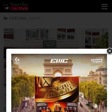
Skip to content
CATÉGORIE :
SORTIR
ART DE VIVRE
/
BUSINESS
/
RESTO/HÔTEL
/
SORTIR
/
VOYAGE
24 NOVEMBRE 2020
Les aparthotels « Adagio » coopèrent avec