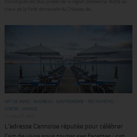
touristiques les plus prisées de la région parisienne. Niché au
coeur de la forêt domaniale du Château de...
ART DE VIVRE
/
BUSINESS
/
GASTRONOMIE
/
RESTO/HÔTEL
/
SORTIR
/
VOYAGE
12 JUILLET 2020
L’adresse Cannoise réputée pour célébrer
l’art de vivre sous toutes ses facettes : cet