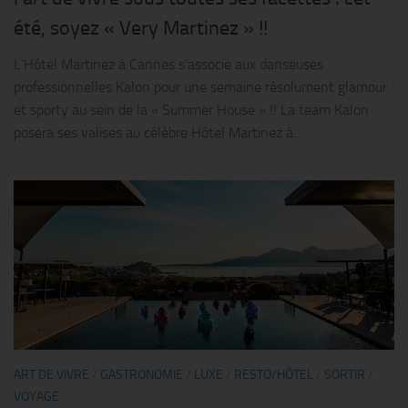
été, soyez « Very Martinez » !!
L’Hôtel Martinez à Cannes s’associe aux danseuses
professionnelles Kalon pour une semaine résolument glamour
et sporty au sein de la « Summer House » !! La team Kalon
posera ses valises au célèbre Hôtel Martinez à...
ART DE VIVRE
/
GASTRONOMIE
/
LUXE
/
RESTO/HÔTEL
/
SORTIR
/
VOYAGE