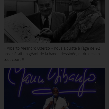
« Alberto Aleandro Uderzo » nous a quitté à l’âge de 92
ans, c’était un géant de la bande dessinée, et du dessin
tout court !!