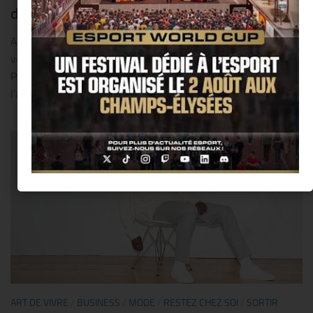
des associations pour aider les Français !!
A PROPOS D’APARTHOTEL ADAGIO Issue en 2007 de la joint-
venture entre les groupes Accor et Pierre & Vacances Center
Parcs, Aparthotel Adagio est leader sur le marché de
l’appart‘hôtellerie en Europe. La marque propose...
ART DE VIVRE
/
BUSINESS
/
MODE
/
RESTEZ CHEZ SOI
/
SORTIR