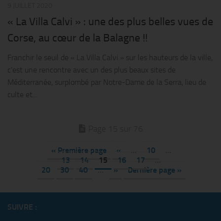
9 JUILLET 2020
« La Villa Calvi » : une des plus belles vues de
Corse, au cœur de la Balagne !!
Franchir le seuil de « La Villa Calvi » sur les hauteurs de la ville,
c’est une rencontre avec un des plus beaux sites de
Méditerranée, surplombé par Notre-Dame de la Serra, lieu de
culte et...
Page 15 sur 76
« Première page
«
…
10
…
13
14
15
16
17
…
20
30
40
…
»
Dernière page »
SUIVRE :