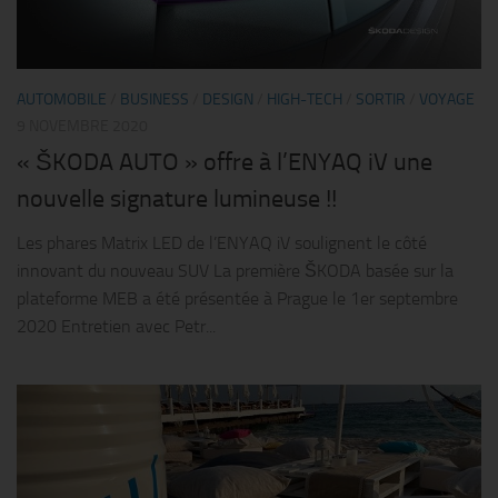
AUTOMOBILE
/
BUSINESS
/
DESIGN
/
HIGH-TECH
/
SORTIR
/
VOYAGE
9 NOVEMBRE 2020
« ŠKODA AUTO » offre à l’ENYAQ iV une
nouvelle signature lumineuse !!
Les phares Matrix LED de l’ENYAQ iV soulignent le côté
innovant du nouveau SUV La première ŠKODA basée sur la
plateforme MEB a été présentée à Prague le 1er septembre
2020 Entretien avec Petr...