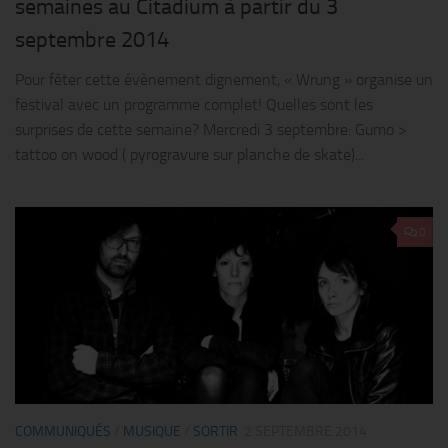
semaines au Citadium à partir du 3
septembre 2014
Pour fêter cette évènement dignement, « Wrung » organise un
festival avec un programme complet! Quelles sont les
surprises de cette semaine? Mercredi 3 septembre: Gumo >
tattoo on wood ( pyrogravure sur planche de skate)...
0
COMMUNIQUÉS
/
MUSIQUE
/
SORTIR
2 SEPTEMBRE 2014