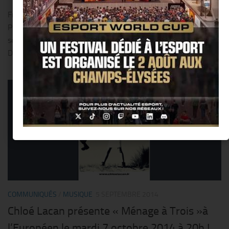
France Bleu vous invite à l’enregistrement du premier Concert
Privé de la saison, animé par Elodie Suigo ! Ce jeudi 11
septembre, Bénabar (artiste France Bleu) et le duo Fréro
Délavega se produiront au...
0
COMMUNIQUÉS
/
MUSIQUE
5 SEPTEMBRE 2014
Chloé Lacan présente « Ménage à Trois »à
l’Européen le mardi 7 octobre 2014 à 20h !