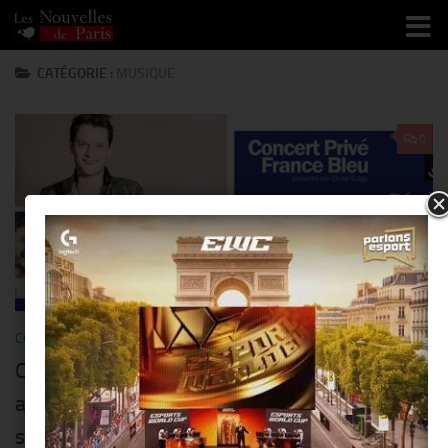
Skip to content
CATÉGORIE :
MUSIQUE
0
COMMUNIQUÉS
/
MUSIQUE
5 SEPTEMBRE 2014
Concert privé de Bénabar et Fréro Delavega
au studio 105 de la Maison de la Radio le 11
septembre 2014 à 20H