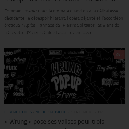
Comment mener une vie normale quand on a la délicatesse
décadente, le désespoir hilarant, l’opéra déjanté et l’accordéon
érotique ? Après 4 années de “Plaisirs Solitaires” et 9 ans de
« Crevette d’Acier », Chloé Lacan revient avec...
0
COMMUNIQUÉS
/
MODE
/
MUSIQUE
4 SEPTEMBRE 2014
« Wrung » pose ses valises pour trois