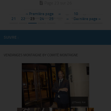
Page 23 sur 26
« Première page
«
…
10
…
21
22
23
24
25
…
»
Dernière page »
SUIVRE :
VENDANGES MONTAIGNE BY COMITÉ MONTAIGNE
@Thierry Ker