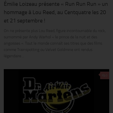
Émilie Loizeau présente « Run Run Run » un
hommage à Lou Reed, au Centquatre les 20
et 21 septembre !
On ne présente plus Lou Reed, figure incontournable du rock,
surnommé par Andy Warhol « le prince de la nuit et des
angoisses ». Tout le monde connaît ses titres que des films
comme Trainspotting ou Velvet Goldmine ont rendus
légendaire....
0