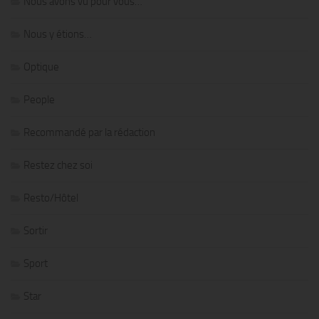
Nous avons vu pour vous…
Nous y étions…
Optique
People
Recommandé par la rédaction
Restez chez soi
Resto/Hôtel
Sortir
Sport
Star