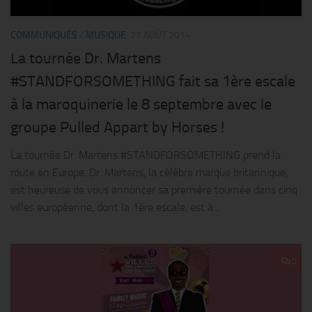
COMMUNIQUÉS
/
MUSIQUE
27 AOÛT 2014
La tournée Dr. Martens
#STANDFORSOMETHING fait sa 1ère escale
à la maroquinerie le 8 septembre avec le
groupe Pulled Appart by Horses !
La tournée Dr. Martens #STANDFORSOMETHING prend la
route en Europe. Dr. Martens, la célèbre marque britannique,
est heureuse de vous annoncer sa première tournée dans cinq
villes européenne, dont la 1ère escale, est à...
0