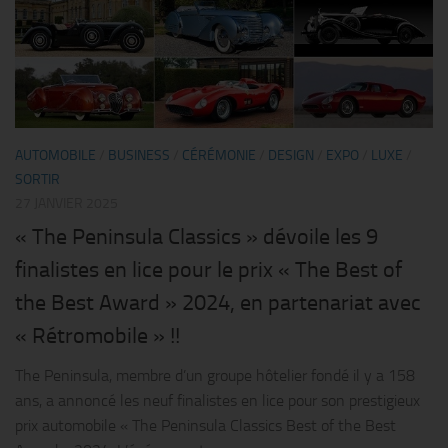
AUTOMOBILE
/
BUSINESS
/
CÉRÉMONIE
/
DESIGN
/
EXPO
/
LUXE
/
SORTIR
27 JANVIER 2025
« The Peninsula Classics » dévoile les 9
finalistes en lice pour le prix « The Best of
the Best Award » 2024, en partenariat avec
« Rétromobile » !!
The Peninsula, membre d’un groupe hôtelier fondé il y a 158
ans, a annoncé les neuf finalistes en lice pour son prestigieux
prix automobile « The Peninsula Classics Best of the Best