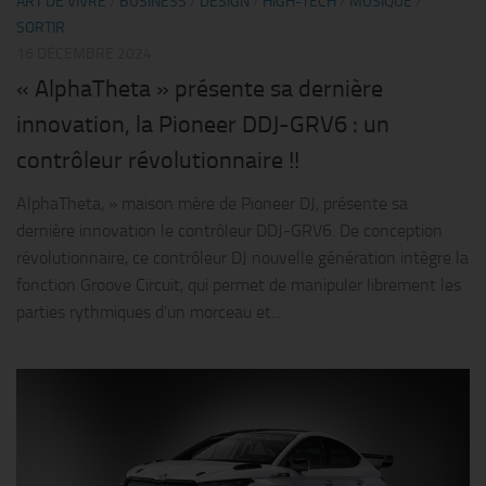
ART DE VIVRE
/
BUSINESS
/
DESIGN
/
HIGH-TECH
/
MUSIQUE
/
SORTIR
16 DÉCEMBRE 2024
« AlphaTheta » présente sa dernière
innovation, la Pioneer DDJ-GRV6 : un
contrôleur révolutionnaire !!
AlphaTheta, » maison mère de Pioneer DJ, présente sa
dernière innovation le contrôleur DDJ-GRV6. De conception
révolutionnaire, ce contrôleur DJ nouvelle génération intègre la
fonction Groove Circuit, qui permet de manipuler librement les
parties rythmiques d’un morceau et...