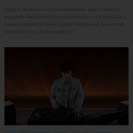
Desigual lance une nouvelle collaboration avec la créatrice
espagnole María Escoté dans une collection où la sensualité à
travers le prisme de l’émancipation féminine est au centre de
l’attention. C’est un hommage à la...