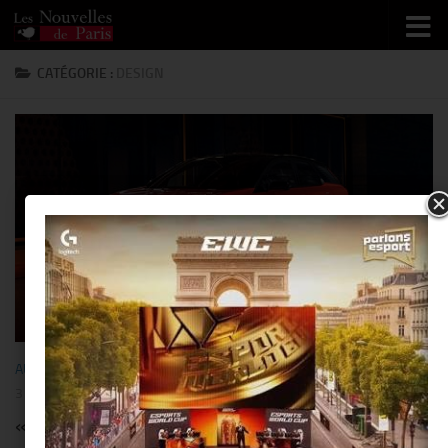
Skip to content
CATÉGORIE :
DESIGN
AUTOMOBILE
/
BUSINESS
/
DESIGN
/
HIGH-TECH
/
LUXE
/
VOYAGE
3 MARS 2025
« Dolby et General Motors » intègrent la