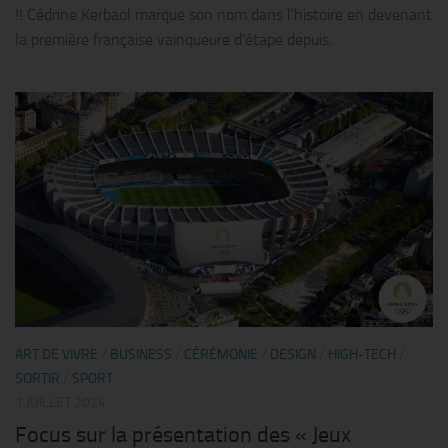
!! Cédrine Kerbaol marque son nom dans l’histoire en devenant
la première française vainqueure d’étape depuis...
ART DE VIVRE
/
BUSINESS
/
CÉRÉMONIE
/
DESIGN
/
HIGH-TECH
/
SORTIR
/
SPORT
1 JUILLET 2024
Focus sur la présentation des « Jeux