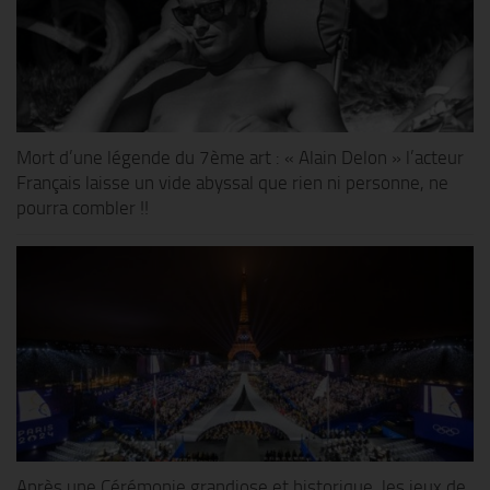
Mort d’une légende du 7ème art : « Alain Delon » l’acteur
Français laisse un vide abyssal que rien ni personne, ne
pourra combler !!
Après une Cérémonie grandiose et historique, les jeux de