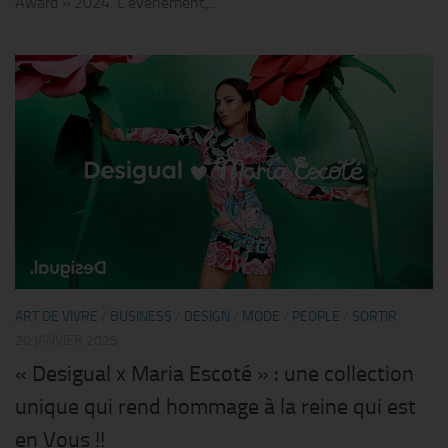
Award » 2024. L’événement,...
ART DE VIVRE
/
BUSINESS
/
DESIGN
/
MODE
/
PEOPLE
/
SORTIR
20 JANVIER 2025
« Desigual x Maria Escoté » : une collection
unique qui rend hommage à la reine qui est
en Vous !!