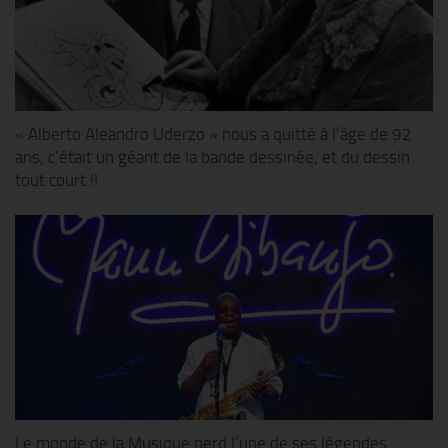
« Alberto Aleandro Uderzo » nous a quitté à l’âge de 92
ans, c’était un géant de la bande dessinée, et du dessin
tout court !!
Le monde de la Musique perd l’une de ses légendes :