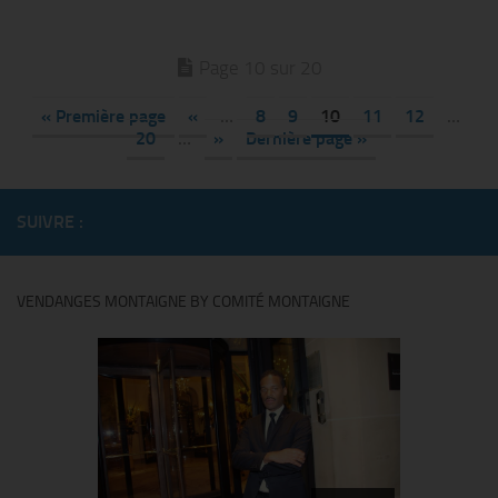
Page 10 sur 20
« Première page
«
…
8
9
10
11
12
…
20
…
»
Dernière page »
SUIVRE :
VENDANGES MONTAIGNE BY COMITÉ MONTAIGNE