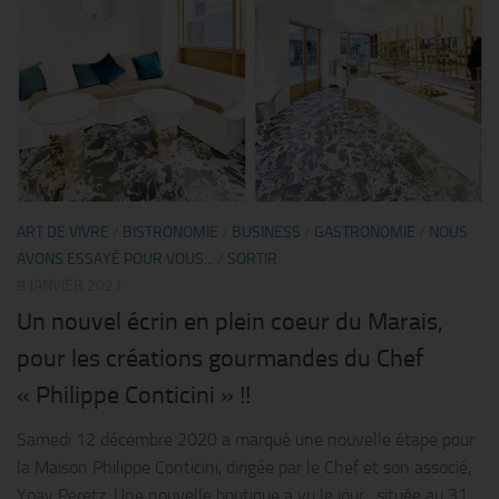
ART DE VIVRE
/
BISTRONOMIE
/
BUSINESS
/
GASTRONOMIE
/
NOUS
AVONS ESSAYÉ POUR VOUS...
/
SORTIR
8 JANVIER 2021
Un nouvel écrin en plein coeur du Marais,
pour les créations gourmandes du Chef
« Philippe Conticini » !!
Samedi 12 décembre 2020 a marqué une nouvelle étape pour
la Maison Philippe Conticini, dirigée par le Chef et son associé,
Yoav Peretz. Une nouvelle boutique a vu le jour…située au 31,