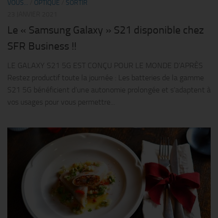
VOUS...
/
OPTIQUE
/
SORTIR
23 JANVIER 2021
Le « Samsung Galaxy » S21 disponible chez
SFR Business !!
LE GALAXY S21 5G EST CONÇU POUR LE MONDE D’APRÈS
Restez productif toute la journée : Les batteries de la gamme
S21 5G bénéficient d’une autonomie prolongée et s’adaptent à
vos usages pour vous permettre...