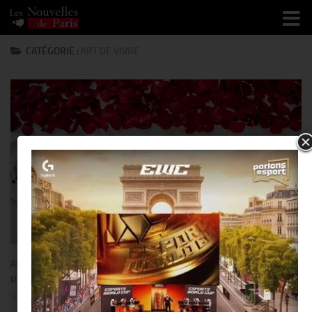
Skip to content
CATÉGORIE :
ART DE VIVRE
ART DE VIVRE
/
BISTRONOMIE
/
BUSINESS
/
GASTRONOMIE
/
LUXE
/
RESTO/HÔTEL
29 JANVIER 2021