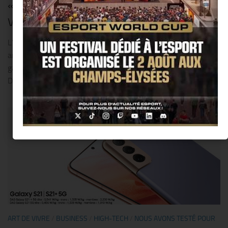
« The Peninsula Paris » célèbre la Saint-
Valentin à la maison !!
L’hôtel « The Peninsula Paris » invite cette année les
amoureux à célébrer la Saint-Valentin autour d’un dîner
gastronomique, chez soi. À cette occasion, le Chef exécutif
David Bizet a imaginé une carte savoureuse, mettant à...
ART DE VIVRE
/
BUSINESS
/
HIGH-TECH
/
NOUS AVONS TESTÉ POUR