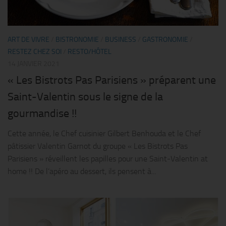
ART DE VIVRE
/
BISTRONOMIE
/
BUSINESS
/
GASTRONOMIE
/
RESTEZ CHEZ SOI
/
RESTO/HÔTEL
14 JANVIER 2021
« Les Bistrots Pas Parisiens » préparent une
Saint-Valentin sous le signe de la
gourmandise !!
Cette année, le Chef cuisinier Gilbert Benhouda et le Chef
pâtissier Valentin Garnot du groupe « Les Bistrots Pas
Parisiens » réveillent les papilles pour une Saint-Valentin at
home !! De l’apéro au dessert, ils pensent à...