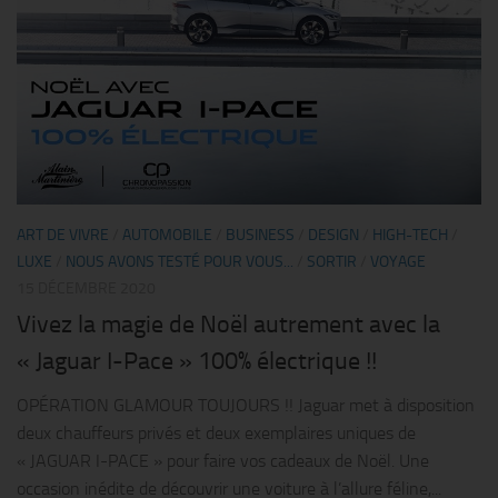
ART DE VIVRE
/
AUTOMOBILE
/
BUSINESS
/
DESIGN
/
HIGH-TECH
/
LUXE
/
NOUS AVONS TESTÉ POUR VOUS...
/
SORTIR
/
VOYAGE
15 DÉCEMBRE 2020
Vivez la magie de Noël autrement avec la
« Jaguar I-Pace » 100% électrique !!
OPÉRATION GLAMOUR TOUJOURS !! Jaguar met à disposition
deux chauffeurs privés et deux exemplaires uniques de
« JAGUAR I-PACE » pour faire vos cadeaux de Noël. Une
occasion inédite de découvrir une voiture à l’allure féline,...