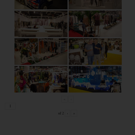
«
‹
of
2
›
»