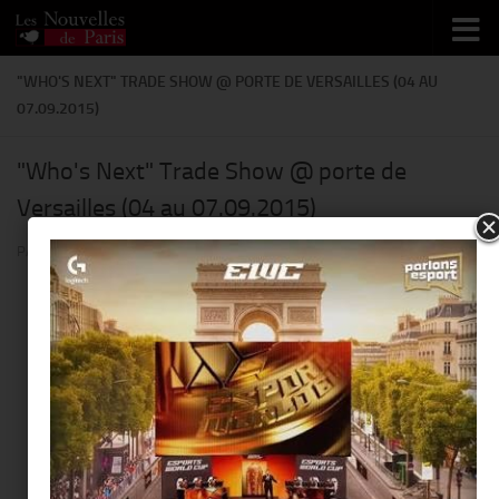
Skip to content
"WHO'S NEXT" TRADE SHOW @ PORTE DE VERSAILLES (04 AU
07.09.2015)
"Who's Next" Trade Show @ porte de
Versailles (04 au 07.09.2015)
PAR
THIERRY KER
·
9 JANVIER 2018