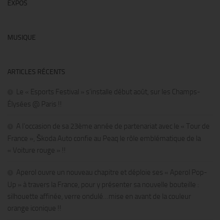
EXPOS
MUSIQUE
ARTICLES RÉCENTS
Le « Esports Festival » s’installe début août, sur les Champs-
Élysées @ Paris !!
A l’occasion de sa 23ème année de partenariat avec le « Tour de
France », Škoda Auto confie au Peaq le rôle emblématique de la
« Voiture rouge » !!
Aperol ouvre un nouveau chapitre et déploie ses « Aperol Pop-
Up » à travers la France, pour y présenter sa nouvelle bouteille :
silhouette affinée, verre ondulé…mise en avant de la couleur
orange iconique !!