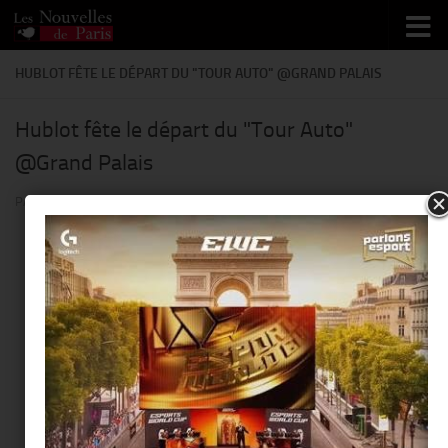
Skip to content
HUBLOT FÊTE LE DÉPART DU "TOUR AUTO" @GRAND PALAIS
Hublot fête le départ du "Tour Auto"
@Grand Palais
PAR
THIERRY KER
·
9 JANVIER 2018