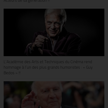
Acteurs de sa génération !!
L’Académie des Arts et Techniques du Cinéma rend
hommage à l’un des plus grands humoristes : « Guy
Bedos » !!