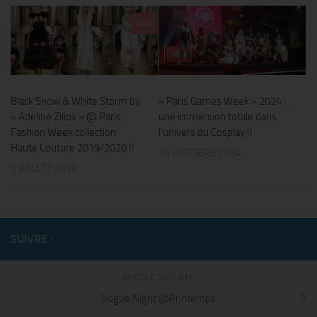
0
« Paris Games Week » 2024 :
Black Snow & White Storm by
une immersion totale dans
« Adeline Ziliox » @ Paris
l’univers du Cosplay !!
Fashion Week collection
Haute Couture 2019/2020 !!
14 OCTOBRE 2024
1 JUILLET 2019
SUIVRE :
ARTICLE SUIVANT
Vogue Night @Printemps