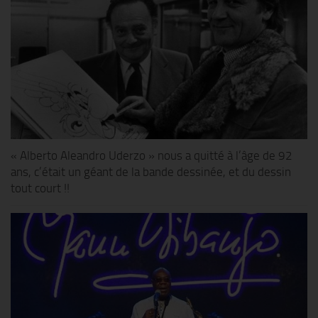
« Alberto Aleandro Uderzo » nous a quitté à l’âge de 92
ans, c’était un géant de la bande dessinée, et du dessin
tout court !!