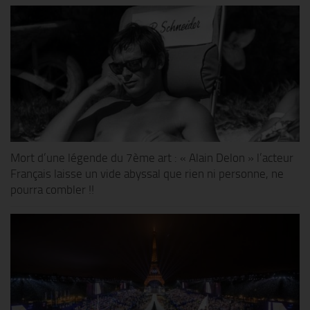
Mort d’une légende du 7ème art : « Alain Delon » l’acteur
Français laisse un vide abyssal que rien ni personne, ne
pourra combler !!