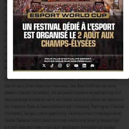
localisation, son service sur-mesure et la multitude des « petites
mains » qui y travaillent, organise la quatrième édition de ses
« Dandy’s Nights » : un évènement unique présentant divers
univers destinés aux hommes élégants !!
Conçues comme un parcours «initiatique», les « Dandy’s Nights »
s’adressent à une gent masculine désireuse de découvrir dans une
même unité de lieu et de temps des maisons issues d’univers
variés, mais ayant toutes un point commun : un savoir-faire unique
au service d’un homme moderne, résolument ancré dans son
temps.
Cette année, outre les maisons Camille Fournet (maroquinerie),
Daniel Lévy (chemises sur-mesure), Elie Bleu (coffrets de luxe),
Ateliers Baudin (lunettes), JM Le Gazel (souliers et patines) qui ont
déjà participé à l’événement, les hôtes auront le plaisir de découvrir
les maisons Stark & Sons (tailleurs sur-mesure), Parmigiani Fleurier
(montres), Serge Lutens (parfums), Verbreuil Paris (maroquinerie),
Cercle Delacre (Soins pour homme), Holland & Sherry (tissus) qui
ont été sélectionnées pour leur réputation d’excellence ou leur