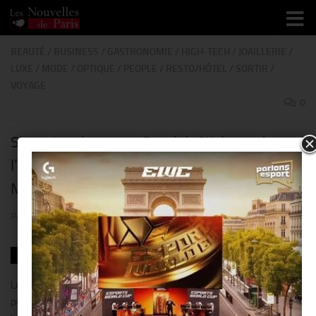
Skip to content
BEAUTÉ
/
BUSINESS
/
GASTRONOMIE
/
HIGH-TECH
/
JOAILLERIE
/
LUXE
/
MODE
/
OPTIQUE
/
PEOPLE
/
RESTO/HÔTEL
/
SORTIR
/
VOYAGE
0
Shopping day aux « Dandy’s Nights » de
l’Hôtel Plaza Athénée Paris @ avenue
Montaigne !!
PAR
THIERRY KER
· PUBLIÉ
5 FÉVRIER 2019
· MIS À JOUR
15 FÉVRIER 2019
Le 06 février 2019, l’Hôtel Plaza Athénée, fort de son
positionnement « Haute Couture » pleinement légitimé par sa