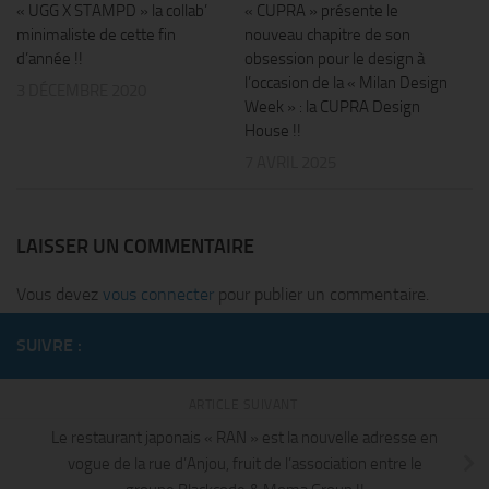
« UGG X STAMPD » la collab’
« CUPRA » présente le
minimaliste de cette fin
nouveau chapitre de son
d’année !!
obsession pour le design à
l’occasion de la « Milan Design
3 DÉCEMBRE 2020
Week » : la CUPRA Design
House !!
7 AVRIL 2025
LAISSER UN COMMENTAIRE
Vous devez
vous connecter
pour publier un commentaire.
SUIVRE :
ARTICLE SUIVANT
Le restaurant japonais « RAN » est la nouvelle adresse en
vogue de la rue d’Anjou, fruit de l’association entre le