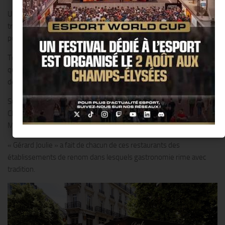
Une passion de la gastronomie française que Gérard Joulie a su
transmettre à ses deux fils, Christophe et Alexandre, qui dirigent et
portent les valeurs de l’entreprise familiale avec fierté.
Tout a débuté avec la création du Congrès Maillot en 1975, avant
que les Restaurants « Gérard Joulie » se développent en intégrant
de nouveaux établissements prestigieux.
Successivement…L’Auberge Dab, Sébillon, Le Congrès Auteuil,
Chez André, L’Européen, Le Bouillon Chartier, Les Grandes
Marches, la Taverne Karlsbräu et enfin le Wepler.
« Gérard Joulie » a fait de chacun de ces restaurants des
établissements de renom dans lesquels gastronomie rime avec
tradition.