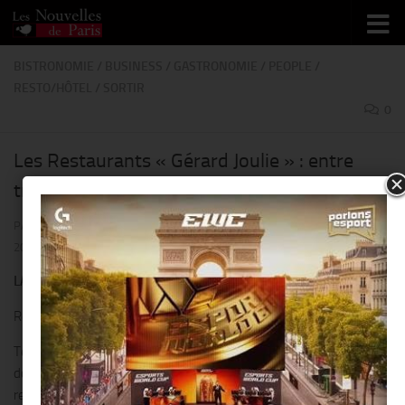
Skip to content
BISTRONOMIE
/
BUSINESS
/
GASTRONOMIE
/
PEOPLE
/
RESTO/HÔTEL
/
SORTIR
0
Les Restaurants « Gérard Joulie » : entre
tradition et modernité !!
PAR
THIERRY KER
· PUBLIÉ
28 AOÛT 2019
· MIS À JOUR
1 SEPTEMBRE
2019
LA TRADITION : UNE HISTOIRE DE FAMILLE
Recréer le charme des brasseries parisiennes.
Telle est l’ambition de « Gérard Joulie » depuis plus de 40 ans et
dont le nom résonne comme une institution dans le monde de la
restauration.