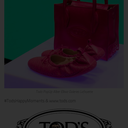
Tods PopUp Alber Elbaz Galeries Lafayette
#TodsHappyMoments & www.tods.com