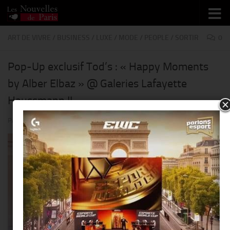
Skip to content
ART DE VIVRE
/
BUSINESS
/
LUXE
/
MODE
/
PEOPLE
/
SORTIR
0
Pop-Up exclusif Tod’s : « Happy Moments
by Alber Elbaz » @ Galeries Lafayette
Haussmann !!
PAR
THIERRY KER
· PUBLIÉ
20 AOÛT 2019
· MIS À JOUR
20 AOÛT 2019