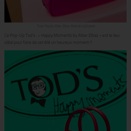
Tods PopUp Alber Elbaz Galeries Lafayette
Ce Pop-Up Tod’s : « Happy Moments by Alber Elbaz » est le lieu
idéal pour faire de cet été un heureux moment !!