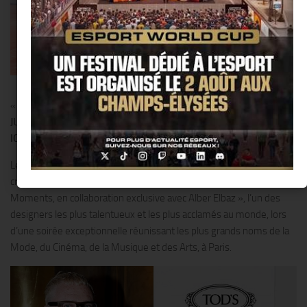
Tods PopUp Alber Elbaz Galeries Lafayette
«
POP-UP EXCLUSIF » AUX GALERIES LAFAYETTE HAUSSMANN
JUSQU’AU 3 SEPTEMBRE, ET EDITIONS LIMITÉES DU MODÈLE
ICONIQUE DE LA COLLECTION !!
Le 2 juillet 2019, Tod’s démontre à nouveau l’excellence de sa
créativité en dévoilant son tout dernier projet Tod’s : « Happy
Moments, en collaboration exclusive avec Alber Elbaz », l’un des
designers les plus talentueux et les plus acclamés au monde, lors
d’une soirée exceptionnelle réunissant les plus grands noms de la
Mode, du Cinéma, de la Musique et des Arts, à Paris.