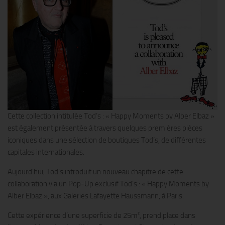
Cette collection intitulée Tod’s : « Happy Moments by Alber Elbaz »
est également présentée à travers quelques premières pièces
iconiques dans une sélection de boutiques Tod’s, de différentes
capitales internationales.
Aujourd’hui, Tod’s introduit un nouveau chapitre de cette
collaboration via un Pop-Up exclusif Tod’s : « Happy Moments by
Alber Elbaz », aux Galeries Lafayette Haussmann, à Paris.
Cette expérience d’une superficie de 25m², prend place dans