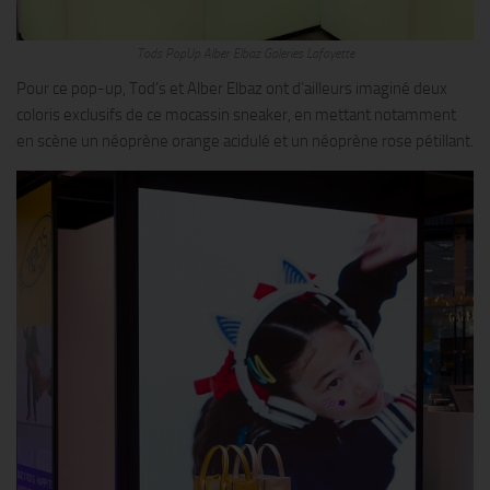
Tods PopUp Alber Elbaz Galeries Lafayette
Pour ce pop-up, Tod’s et Alber Elbaz ont d’ailleurs imaginé deux
coloris exclusifs de ce mocassin sneaker, en mettant notamment
en scène un néoprène orange acidulé et un néoprène rose pétillant.