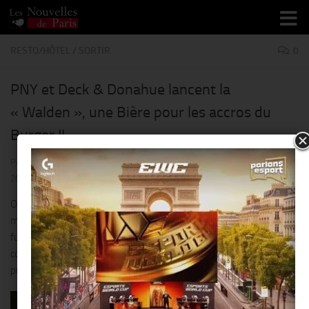
Skip to content
RESTO/HÔTEL
/
SORTIR
0
PNY et Deck & Donahue lancent la
« Walden », une Bière pour les accros du
Burger !!
PAR
THIERRY KER
· PUBLIÉ
15 FÉVRIER 2017
· MIS À JOUR
16 FÉVRIER
2017
On ne présente plus PNY et ses délicieux burgers. Parmi les
meilleurs de la capitale. En quelques années, le succès a été
fulgurant, et ce sont 4 enseignes que l’on retrouve à Paris. Sans
compter Paris Texas qui joue la carte de la viande, grillée de
préférence.