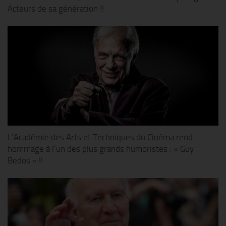
Acteurs de sa génération !!
L’Académie des Arts et Techniques du Cinéma rend
hommage à l’un des plus grands humoristes : « Guy
Bedos » !!