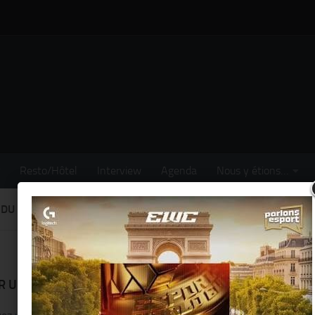
Resto/Hôtel
Interview
Agenda
Nous y étions…
E DU 8 ÈME ARRONDISSEMENT
ER UN COMMENTAIRE