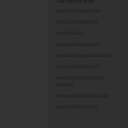
OUR FAVORITE MEDIA
www.cotemagazine.com
www.crushmagazine.fr
www.forbes.fr
www.glintmagazine.com
www.leditomagazineparis.com
www.parisfantastic.com
www.prestigeinternational-
paris.com
www.vinsetgastronomie.com
www.yanisbargoin.com