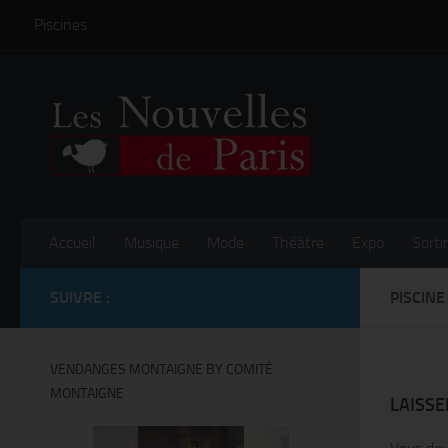
Piscines
Skip to content
Accueil
Musique
Mode
Théâtre
Expo
Sortir
SUIVRE :
PISCIN
VENDANGES MONTAIGNE BY COMITÉ
MONTAIGNE
LAISS