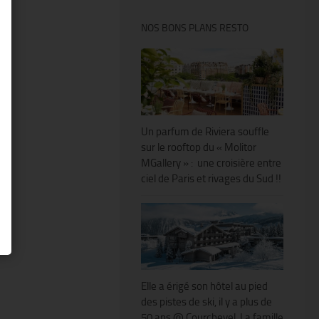
NOS BONS PLANS RESTO
Un parfum de Riviera souffle
sur le rooftop du « Molitor
MGallery » : une croisière entre
ciel de Paris et rivages du Sud !!
Elle a érigé son hôtel au pied
des pistes de ski, il y a plus de
50 ans @ Courchevel. La famille