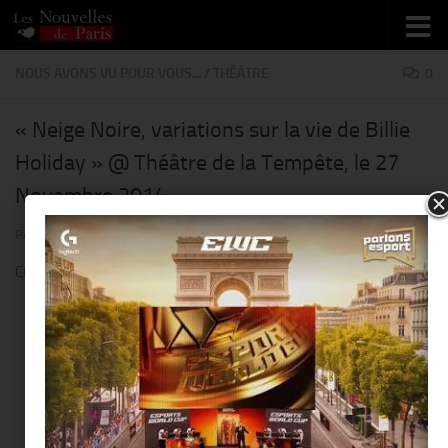
Skip to content
NOUS AVONS VU POUR VOUS...
/
THÉÂTRE
0
« Neige Noire, variations sur la vie de Billie
Holiday » @ Théâtre de la Tempête, le 27
Novembre 2014
PAR
THIERRY KER
· PUBLIÉ
1 DÉCEMBRE 2014
· MIS À JOUR
31 MARS 2015
Côte de la rédac’:
(4/5)