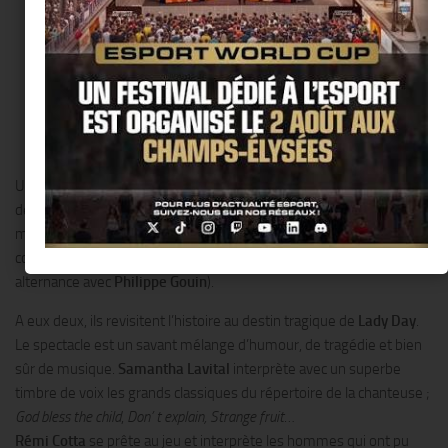
Une muraille composée d’une cinquantaine de valises sert de
décor. Ces valises sont comme des placards, chacune renferme un
mini décor. On pourrait penser au théâtre d’objets. Deux
comédiens sur scène :
Samantha Lavital
et
Rémi Cotta
(en
alternance avec
Philippe Gouin
).
A eux deux, ils revisitent l’histoire au destin tragique de
Lady Day
.
Le spectacle est un savant mélange d’humour, de tragédie et bien
sûr de musique.
Samantha Lavital
interprète avec un superbe
timbre de voix les grands classiques du répertoire de la chanteuse ;
God bless the child
,
Don’ t explain, Strange fruit
…
Rémi Cotta
se prête au jeu et interprète les hommes qui ont pu