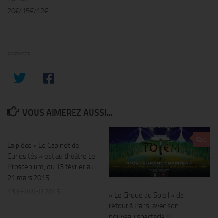
20€/15€/12€
PARTAGER
VOUS AIMEREZ AUSSI...
0
0
La pièce « Le Cabinet de
Curiosités » est au théâtre Le
Proscenium, du 13 février au
21 mars 2015
13 FÉVRIER 2015
« Le Cirque du Soleil » de
retour à Paris, avec son
nouveau spectacle !!