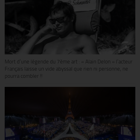
Mort d’une légende du 7ème art : « Alain Delon » l’acteur
Français laisse un vide abyssal que rien ni personne, ne
pourra combler !!