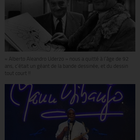
« Alberto Aleandro Uderzo » nous a quitté à l’âge de 92
ans, c’était un géant de la bande dessinée, et du dessin
tout court !!