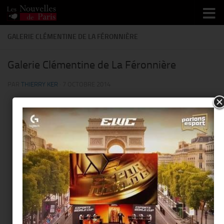
Skip to content
GALERIE CLÉMENTINE DE LA FÉRONNIÈRE
Galerie Clémentine de La Féronnière
PAR
THIERRY KER
·
7 OCTOBRE 2014
This page can't load Google Maps correctly.
Galerie Clémentine de La
Féronnière
Do you own this website?
OK
51 rue Saint-Louis en l'Ile 75004 Paris - Paris
Événements