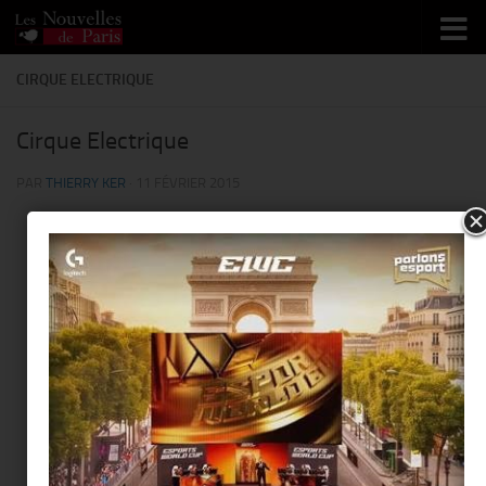
Skip to content
CIRQUE ELECTRIQUE
Cirque Electrique
PAR
THIERRY KER
·
11 FÉVRIER 2015
This page can't load Google Maps correctly.
Cirque Electrique
Do you own this website?
OK
20 place du Maquis du Vercors - 75020 Paris
Événements