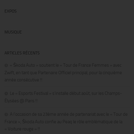
EXPOS
MUSIQUE
ARTICLES RÉCENTS
« Škoda Auto » soutient le « Tour de France Femmes » avec
Zwift, en tant que Partenaire Officiel principal, pour la cinquième
année consécutive !!
Le « Esports Festival » s’installe début août, sur les Champs-
Élysées @ Paris !!
A l’occasion de sa 23ème année de partenariat avec le « Tour de
France », Škoda Auto confie au Peaq le rôle emblématique de la
« Voiture rouge » !!