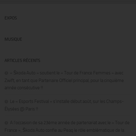
EXPOS
MUSIQUE
ARTICLES RÉCENTS
« Škoda Auto » soutient le « Tour de France Femmes » avec
Zwift, en tant que Partenaire Officiel principal, pour la cinquième
année consécutive !!
Le « Esports Festival » s’installe début août, sur les Champs-
Élysées @ Paris !!
A l’occasion de sa 23ème année de partenariat avec le « Tour de
France », Škoda Auto confie au Peaq le rôle emblématique de la