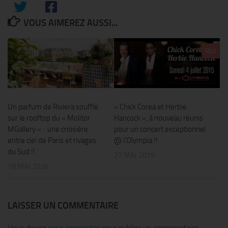
VOUS AIMEREZ AUSSI...
0
Un parfum de Riviera souffle
« Chick Corea et Herbie
sur le rooftop du « Molitor
Hancock », à nouveau réunis
MGallery » : une croisière
pour un concert exceptionnel
entre ciel de Paris et rivages
@ l’Olympia !!
du Sud !!
27 MAI 2015
18 MAI 2026
LAISSER UN COMMENTAIRE
Vous devez
vous connecter
pour publier un commentaire.