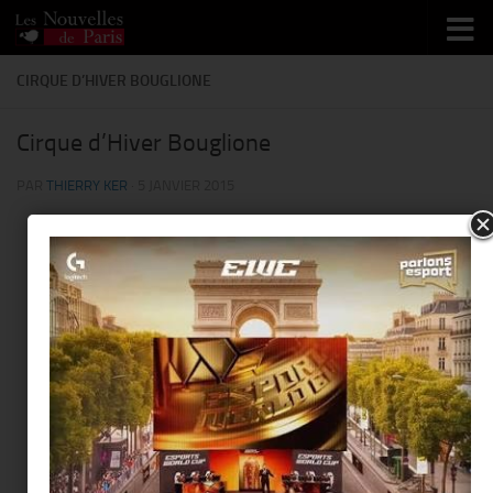
Skip to content
CIRQUE D’HIVER BOUGLIONE
Cirque d’Hiver Bouglione
PAR
THIERRY KER
·
5 JANVIER 2015
This page can't load Google Maps correctly.
Cirque d’Hiver Bouglione
Do you own this website?
OK
110 rue Amelot - 75011 Paris
Événements