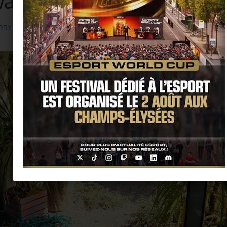
ana Club » !!
RRY KER
· PUBLIÉ
29 JUIN 2017
· MIS À JOUR
10 AOÛT 2017