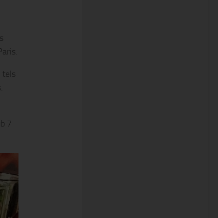
s
Paris.
 tels
.
ub 7