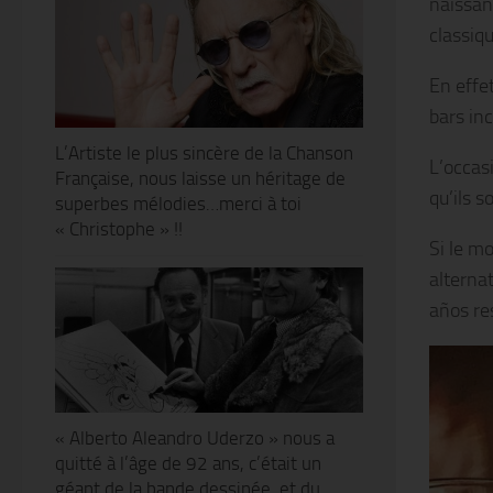
naissan
classiq
En effe
bars inc
L’Artiste le plus sincère de la Chanson
L’occas
Française, nous laisse un héritage de
qu’ils 
superbes mélodies…merci à toi
« Christophe » !!
Si le mo
alterna
años re
« Alberto Aleandro Uderzo » nous a
quitté à l’âge de 92 ans, c’était un
géant de la bande dessinée, et du