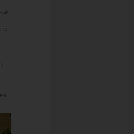
tail
vane
nnent
e a