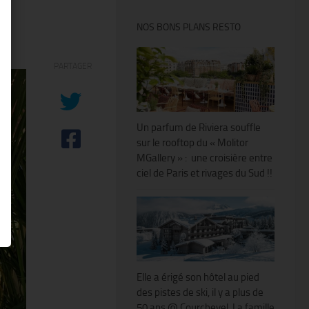
NOS BONS PLANS RESTO
PARTAGER
Un parfum de Riviera souffle
sur le rooftop du « Molitor
MGallery » : une croisière entre
ciel de Paris et rivages du Sud !!
Elle a érigé son hôtel au pied
des pistes de ski, il y a plus de
50 ans @ Courchevel. La famille