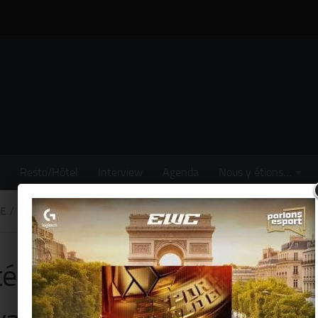
Resto/Hôtel
Interview
Agenda
Nous y étions…
E
/
SORTIR
té à Paris sera Cubain @ « 