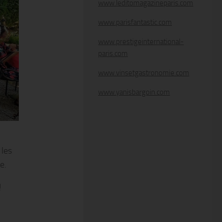
www.leditomagazineparis.com
www.parisfantastic.com
www.prestigeinternational-
paris.com
www.vinsetgastronomie.com
www.yanisbargoin.com
 les
e.
!