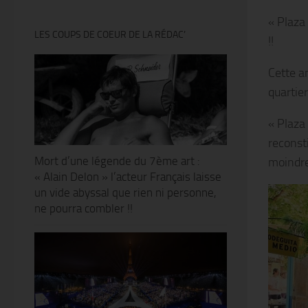
« Plaza
LES COUPS DE COEUR DE LA RÉDAC’
!!
Cette a
quartier
« Plaza
reconst
Mort d’une légende du 7ème art :
moindres
« Alain Delon » l’acteur Français laisse
un vide abyssal que rien ni personne,
ne pourra combler !!