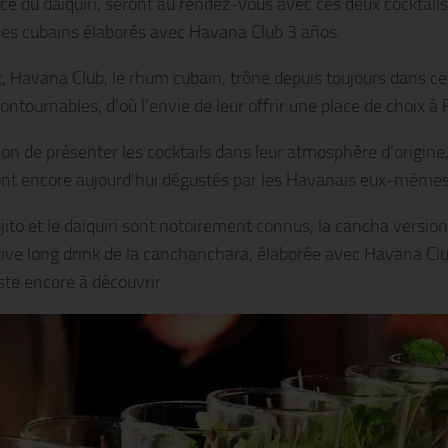
ce du daïquiri, seront au rendez-vous avec ces deux cocktails
ues cubains élaborés avec Havana Club 3 años.
t, Havana Club, le rhum cubain, trône depuis toujours dans ce
ontournables, d’où l’envie de leur offrir une place de choix à 
ion de présenter les cocktails dans leur atmosphère d’origine,
sont encore aujourd’hui dégustés par les Havanais eux-mêmes
jito et le daïquiri sont notoirement connus, la cancha version
tive long drink de la canchanchara, élaborée avec Havana Cl
ste encore à découvrir.