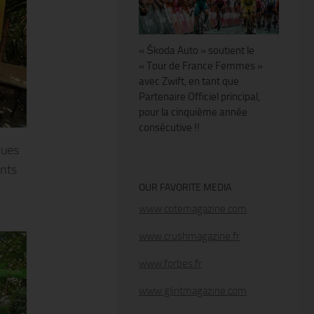
« Škoda Auto » soutient le
« Tour de France Femmes »
avec Zwift, en tant que
Partenaire Officiel principal,
pour la cinquième année
consécutive !!
ques
ents
OUR FAVORITE MEDIA
,
www.cotemagazine.com
www.crushmagazine.fr
www.forbes.fr
www.glintmagazine.com