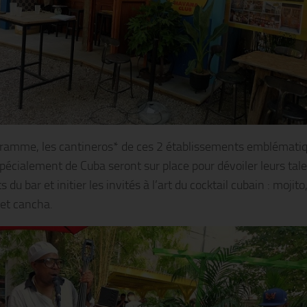
ramme, les cantineros* de ces 2 établissements emblémati
pécialement de Cuba seront sur place pour dévoiler leurs tal
s du bar et initier les invités à l’art du cocktail cubain : mojito
 et cancha.