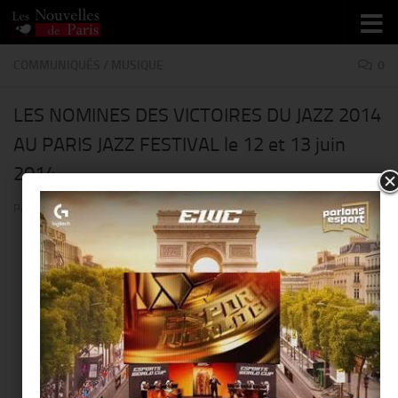
Skip to content
COMMUNIQUÉS
/
MUSIQUE
0
LES NOMINES DES VICTOIRES DU JAZZ 2014
AU PARIS JAZZ FESTIVAL le 12 et 13 juin
2014
PAR
THIERRY KER
· PUBLIÉ
19 MAI 2014
· MIS À JOUR
19 MAI 2014