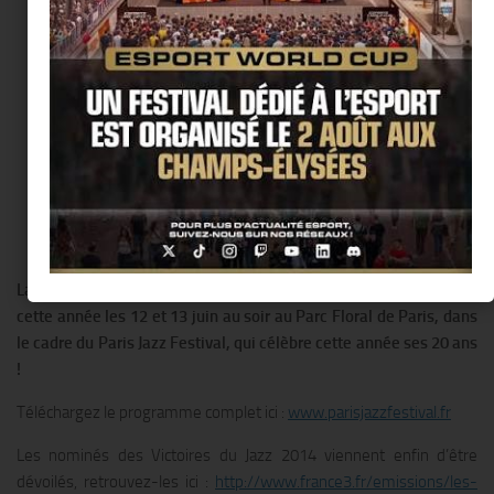
La cérémonie des Victoires du Jazz 2014 approche. Elle se tiendra
cette année les 12 et 13 juin au soir au Parc Floral de Paris, dans
le cadre du Paris Jazz Festival, qui célèbre cette année ses 20 ans
!
Téléchargez le programme complet ici :
www.parisjazzfestival.fr
Les nominés des Victoires du Jazz 2014 viennent enfin d’être
dévoilés, retrouvez-les ici :
http://www.france3.fr/emissions/les-