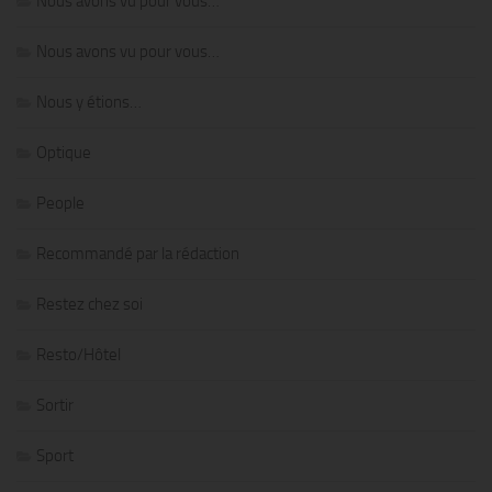
Nous avons vu pour vous…
Nous avons vu pour vous…
Nous y étions…
Optique
People
Recommandé par la rédaction
Restez chez soi
Resto/Hôtel
Sortir
Sport