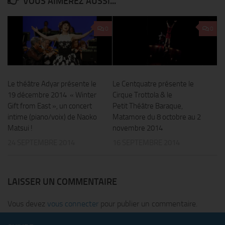
VOUS AIMEREZ AUSSI...
0
0
Le théâtre Adyar présente le
Le Centquatre présente le
19 décembre 2014 « Winter
Cirque Trottola & le
Gift from East », un concert
Petit Théâtre Baraque,
intime (piano/voix) de Naoko
Matamore du 8 octobre au 2
Matsui !
novembre 2014
24 SEPTEMBRE 2014
16 SEPTEMBRE 2014
LAISSER UN COMMENTAIRE
Vous devez
vous connecter
pour publier un commentaire.